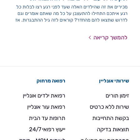
מכירים את זה שהילדים האלה שעד לפני רגע רצו לבלות כל
בימ
רגע איתכם התחילו להתעצבן על כל מה שאתם אומרים וגם
ותקו
לדרוש שתצאו להם מהחדר? קוראים לזה גיל ההתבגרות. אז
של 
מה עושים עכשיו, איך מתקשרים איתם, ומה באמת עובר
בנו
עליהם?
ותה
להמשך קריאה
להמ
שירותי אונליין
רפואה מרחוק
זימון תורים
רפואת ילדים אונליין
שירות ללא כרטיס
רפואת עור אונליין
בקשת התחייבות
תרופות עד הבית
תוצאות בדיקה
ייעוץ רפואי 24/7