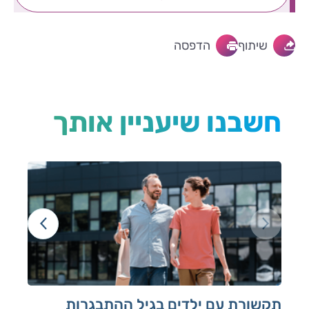
שיתוף
הדפסה
חשבנו שיעניין אותך
תקשורת עם ילדים בגיל ההתבגרות
על 