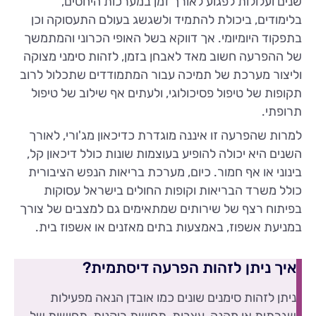
שנים ועלולות לפגוע לאורך זמן במערכות היחסים,
בלימודים, ביכולת להתמיד ולשגשג בעולם התעסוקה וכן
בתפקוד היומיומי. אך דווקא בשל האופי הכרוני והמתמשך
של ההפרעה חשוב מאד לאבחן בזמן, לזהות סימני מצוקה
וליצור מערכת של תמיכה עבור המתמודדים שתכלול לרוב
תקופות של טיפול פסיכולוגי, ולעתים אף שילוב של טיפול
תרופתי.
למרות שהפרעה זו איננה מוגדרת כדיכאון מג'ורי, לאורך
השנים היא יכולה להופיע בעוצמות שונות כולל דיכאון קל,
בינוני או אף חמור. כיום, מערכת בריאות הנפש הציבורית
כולל משרד הבריאות וקופות החולים בישראל עסוקות
בפיתוח רצף של שירותים שמתאימים גם למצבים של צורך
במניעת אשפוז, באמצעות בתים מאזנים או אשפוז בית.
איך ניתן לזהות הפרעה דיסתמית?
ניתן לזהות סימנים שונים כמו אובדן הנאה מפעילות
שגרתית או מהנה, עצבות, תחושת ריקנות, תחושות של