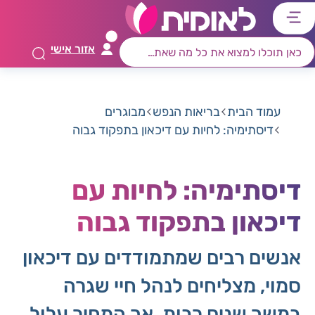
דלג
דלג
דלג
דלג
לתוכן
לאזור
לרכיב
לתפריט
אזור אישי
ראשי
חיפוש
מרכזי
קישורים
תחתון
עמוד הבית
בריאות הנפש
מבוגרים
דיסתימיה: לחיות עם דיכאון בתפקוד גבוה
דיסתימיה: לחיות עם
דיכאון בתפקוד גבוה
אנשים רבים שמתמודדים עם דיכאון
סמוי, מצליחים לנהל חיי שגרה
במשך שנים רבות, אך המחיר עלול