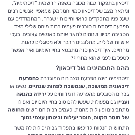
דיכאון בתפקוד גבוה מכונה בשפה הרשמית "דיסתימיה",
ומתאר מצב של דיכאון סמוי וחמקמק שמאפיין אנשים רבים
שעל פניו מתפקדים כראוי וחיים חיי שגרה. המתמודדים עם
הפרעה דיסתמית סובלים פעמים רבות מיחס שלילי מצד
הסביבה מכיוון שנוטים לתאר אותם כאנשים עצובים, בעלי
אישיות שלילית, מתלוננים הרבה ולא מסוגלים להנות
מהחיים. איך דיכאון כזה מתבטא בחיי היומיום ואיך אפשר
לטפל בו לפני שהוא מחריף?
מהם התסמינים של דיכאון?
דיסתימיה הינה הפרעת מצב רוח המוגדרת
כהפרעה
דיכאונית ממושכת, שנמשכת לפחות שנתיים
. נשים או
גברים הסובלים מהפרעה זו מדווחים על
ירידה בהנאה
ועניין
גם מפעולות שעשו להם טוב בחיי היום יום ואפילו
מתחביבים ופעולות מהנות. פעמים רבות הם חשים
תחושה
של חוסר תקווה
,
חוסר יעילות וביטחון עצמי נמוך
.
התחושות הנלוות לדיכאון בתפקוד גבוה יכולות להימשך