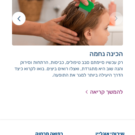
הכינה נחמה
סו
לח
רק עכשיו סיימתם סבב טיפולים, כביסות, הרתחות וסירוק
והנה שוב היא מתגרדת, ואצלו רואים ביצים. בואו לקרוא כיצד
ד"ר 
הדרך היעילה ביותר למגר את התופעה.
ומו
ללי
הספ
להמשך קריאה
להמ
שירותי אונליין
רפואה מרחוק