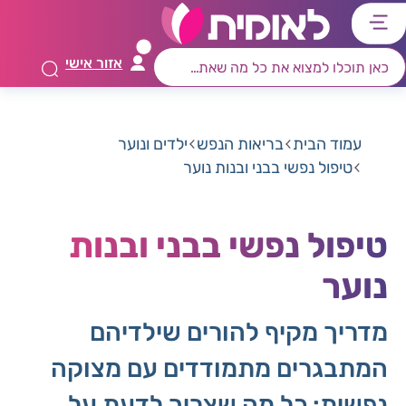
דלג
דלג
דלג
דלג
לתוכן
לאזור
לרכיב
לתפריט
אזור אישי
ראשי
חיפוש
מרכזי
קישורים
תחתון
עמוד הבית
בריאות הנפש
ילדים ונוער
טיפול נפשי בבני ובנות נוער
טיפול נפשי בבני ובנות
נוער
מדריך מקיף להורים שילדיהם
המתבגרים מתמודדים עם מצוקה
נפשית: כל מה שצריך לדעת על