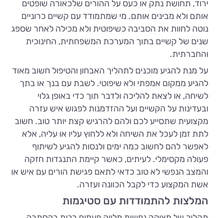
ירוד, תחושת נתק או כעס על ההורים שלכאורה שופטים
אותם ולא מבינים אותם. מי שמתמודד עם קשיים כרוניים
נוטה לחוות את הסביבה כשיפוטית ולא מכילה לאחר שספג
שנים של קשיים בתוך המערכת המשפחתית, החינוכית
והחברתית.
על מנת להגיע מוכנים לתהליך האבחון והטיפול חשוב מאוד
להגיע ממקום אמפתי ולא שיפוטי. לשבת עם בנך או בתך
לשיחה, או לצאת להליכה ולדבר תוך כדי באופן גלוי
ובעדינות על הקשיים ועל ההזדמנות לפגוש איש עזרה
מקצועית שתסייע לכם ולהם להרגיש קצת יותר טוב. חשוב
לתת זמן לעכל את השיחה ולא ללחוץ עליו או עליה, אלא
לאפשר להם לחשוב כמה ימים ולנסות להגיע לשיתוף
פעולה מקסימלי. לעיתים, כאשר קיימת התנגדות חזקה
והמצב הנפשי לא טוב כדאי לתאם פגישת הורים עם איש או
אשת המקצוע כדי לקבל הכוונה ועזרה.
המלצות להתמודדות עם סטיגמות
תהליך של מצוקה נפשית מלווה פעמים רבות בהסתרה,