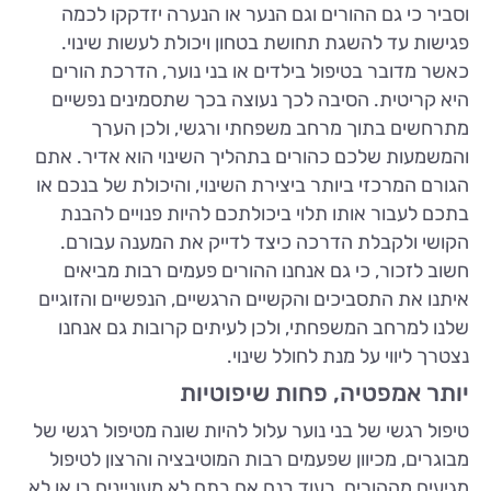
וסביר כי גם ההורים וגם הנער או הנערה יזדקקו לכמה
פגישות עד להשגת תחושת בטחון ויכולת לעשות שינוי.
כאשר מדובר בטיפול בילדים או בני נוער, הדרכת הורים
היא קריטית. הסיבה לכך נעוצה בכך שתסמינים נפשיים
מתרחשים בתוך מרחב משפחתי ורגשי, ולכן הערך
והמשמעות שלכם כהורים בתהליך השינוי הוא אדיר. אתם
הגורם המרכזי ביותר ביצירת השינוי, והיכולת של בנכם או
בתכם לעבור אותו תלוי ביכולתכם להיות פנויים להבנת
הקושי ולקבלת הדרכה כיצד לדייק את המענה עבורם.
חשוב לזכור, כי גם אנחנו ההורים פעמים רבות מביאים
איתנו את התסביכים והקשיים הרגשיים, הנפשיים והזוגיים
שלנו למרחב המשפחתי, ולכן לעיתים קרובות גם אנחנו
נצטרך ליווי על מנת לחולל שינוי.
יותר אמפטיה, פחות שיפוטיות
טיפול רגשי של בני נוער עלול להיות שונה מטיפול רגשי של
מבוגרים, מכיוון שפעמים רבות המוטיבציה והרצון לטיפול
מגיעים מההורים, בעוד בנם אם בתם לא מעוניינים בו או לא