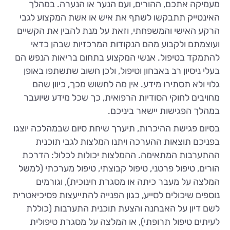
מעמיקה אתכם, ההורים, ועם הנער או הנערה. במהלך
האינטייק תתבקשו לשתף את איש או אשת המקצוע לגבי
הרקע האישי והמשפחתי, וזאת על מנת להבין את הקשיים
ועוצמתם ולקבוע מהם הנקודות המרכזיות שבהן כדאי
להתמקד בטיפול. אנשי המקצוע בתחום בריאות הנפש הם
בעלי ניסיון רב באבחון וטיפול, ולכן חשוב שתשתפו באופן
גלוי ולא תסתירו מידע. אין מה לחשוש מכך, כיוון שהם
מחויבים לחוקי הסודיות הרפואית, כך שכל מידע שיועבר
במהלך הפגישות יישאר ביניכם.
בסיום פגישת ההיכרות, תיערך שיחת סיום שבמהלכה יוצגו
בפניכם תוצאות ההערכה ויתנו המלצות לגבי תוכנית
ההתערבות המתאימה. ההמלצות יכולות לכלול: הדרכת
הורים, טיפול פרטני, טיפול קבוצתי, טיפול מערכתי (למשל
המלצה על מעבר כיתה או מסגרת חינוכית), וגורמים
נוספים שיכולים לסייע, כגון הפנייה להתייעצות פסיכיאטרית
לשם דיון על האבחנה והצעת תוכנית התערבות (כוללת
לעיתים טיפול תרופתי), או המלצה על מסגרת טיפולית