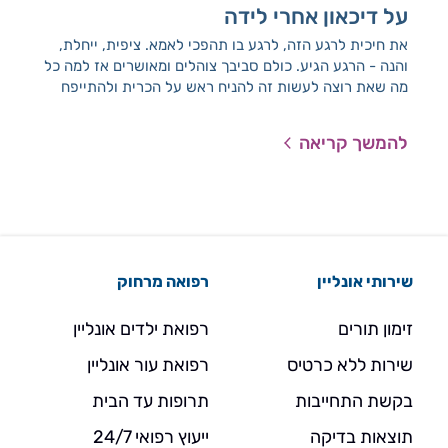
על דיכאון אחרי לידה
תק
את חיכית לרגע הזה, לרגע בו תהפכי לאמא. ציפית, ייחלת,
מכי
והנה - הרגע הגיע. כולם סביבך צוהלים ומאושרים אז למה כל
רגע
מה שאת רוצה לעשות זה להניח ראש על הכרית ולהתייפח
לדר
בבכי? ככל שעובר הזמן מתפתחת עוד ועוד מודעות לנושא
מה 
דיכאון אחרי לידה, אך עדיין לא כולן בהכרח יודעות מה זה
עלי
להמשך קריאה
להמ
אומר ואיך בכלל להבין שאת חווה דיכאון אחרי לידה?
שירותי אונליין
רפואה מרחוק
זימון תורים
רפואת ילדים אונליין
שירות ללא כרטיס
רפואת עור אונליין
בקשת התחייבות
תרופות עד הבית
תוצאות בדיקה
ייעוץ רפואי 24/7