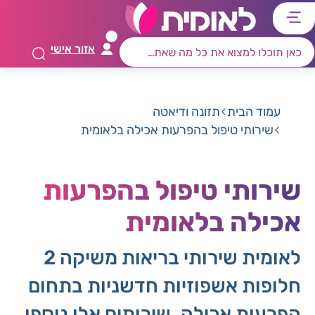
דלג
דלג
דלג
דלג
לתוכן
לאזור
לרכיב
לתפריט
אזור אישי
ראשי
חיפוש
מרכזי
קישורים
תחתון
עמוד הבית
תזונה ודיאטה
שירותי טיפול בהפרעות אכילה בלאומית
שירותי טיפול בהפרעות
אכילה בלאומית
לאומית שירותי בריאות משיקה 2
חלופות אשפוזיות חדשניות בתחום
הפרעות אכילה. שירותים אלו נוספו