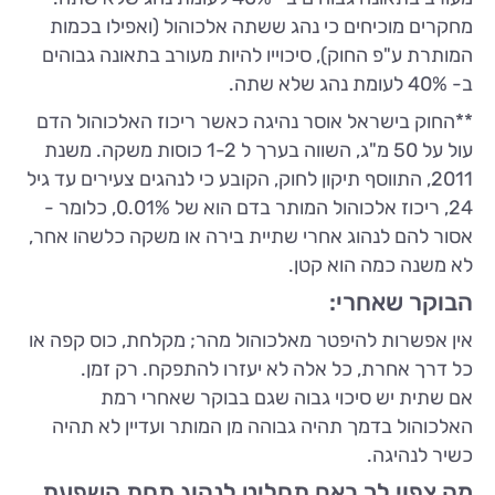
מחקרים מוכיחים כי נהג ששתה אלכוהול (ואפילו בכמות
המותרת ע"פ החוק), סיכוייו להיות מעורב בתאונה גבוהים
ב- 40% לעומת נהג שלא שתה.
**החוק בישראל אוסר נהיגה כאשר ריכוז האלכוהול הדם
עול על 50 מ"ג, השווה בערך ל 1-2 כוסות משקה. משנת
2011, התווסף תיקון לחוק, הקובע כי לנהגים צעירים עד גיל
24, ריכוז אלכוהול המותר בדם הוא של 0.01%, כלומר -
אסור להם לנהוג אחרי שתיית בירה או משקה כלשהו אחר,
לא משנה כמה הוא קטן.
הבוקר שאחרי:
אין אפשרות להיפטר מאלכוהול מהר; מקלחת, כוס קפה או
כל דרך אחרת, כל אלה לא יעזרו להתפקח. רק זמן.
אם שתית יש סיכוי גבוה שגם בבוקר שאחרי רמת
האלכוהול בדמך תהיה גבוהה מן המותר ועדיין לא תהיה
כשיר לנהיגה.
מה צפוי לך באם תחליט לנהוג תחת השפעת