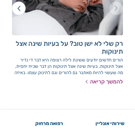
רק שלי לא ישן טוב? על בעיות שינה אצל
קול
תינוקות
התי
היא 
הורים חדשים יודעים ששינת לילה רצופה היא דבר די נדיר
אצל תינוקות. בעיות שינה אצל תינוקות הן דבר שכיח יחסית,
מה שעשוי להיות מאתגר גם להורים וגם לתינוק עצמו. באיזה
מקרים הבעיות יחלפו לבד, ומתי כדאי לפנות לייעוץ בנושא?
להמשך קריאה
להמ
ד"ר ישראל הדרי, מומחה ברפואת ילדים התפתחותית ורופא
מחוזי בלאומית שירותי בריאות, כאן כדי להסביר
שירותי אונליין
רפואה מרחוק