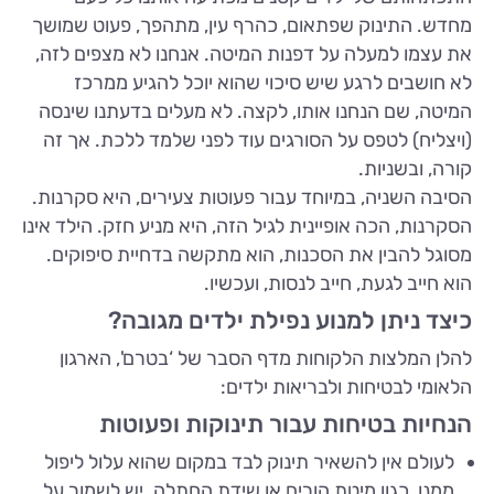
מחדש. התינוק שפתאום, כהרף עין, מתהפך, פעוט שמושך
את עצמו למעלה על דפנות המיטה. אנחנו לא מצפים לזה,
לא חושבים לרגע שיש סיכוי שהוא יוכל להגיע ממרכז
המיטה, שם הנחנו אותו, לקצה. לא מעלים בדעתנו שינסה
(ויצליח) לטפס על הסורגים עוד לפני שלמד ללכת. אך זה
קורה, ובשניות.
הסיבה השניה, במיוחד עבור פעוטות צעירים, היא סקרנות.
הסקרנות, הכה אופיינית לגיל הזה, היא מניע חזק. הילד אינו
מסוגל להבין את הסכנות, הוא מתקשה בדחיית סיפוקים.
הוא חייב לגעת, חייב לנסות, ועכשיו.
כיצד ניתן למנוע נפילת ילדים מגובה?
להלן המלצות הלקוחות מדף הסבר של ‘בטרם', הארגון
הלאומי לבטיחות ולבריאות ילדים:
הנחיות בטיחות עבור תינוקות ופעוטות
לעולם אין להשאיר תינוק לבד במקום שהוא עלול ליפול
ממנו, כגון מיטת הורים או שידת החתלה. יש לשמור על