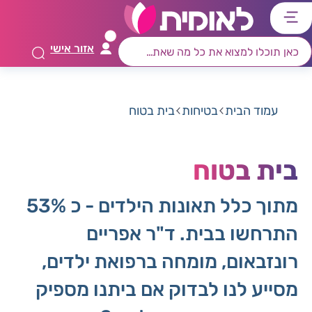
דלג
דלג
דלג
דלג
לתוכן
לאזור
לרכיב
לתפריט
אזור אישי
ראשי
חיפוש
מרכזי
קישורים
תחתון
עמוד הבית
בטיחות
בית בטוח
בית בטוח
מתוך כלל תאונות הילדים - כ 53%
התרחשו בבית. ד"ר אפריים
רונזבאום, מומחה ברפואת ילדים,
מסייע לנו לבדוק אם ביתנו מספיק