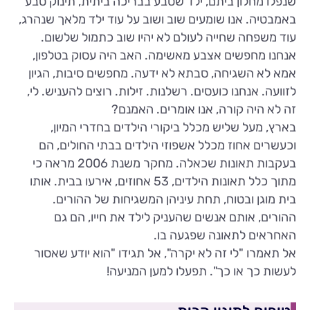
שנפלו מחלון ביתם, ילד שטבע בבריכה ביתית, תינוק טבע
באמבטיה. אנו שומעים שוב ושוב על עוד ילד מלאך שנהרג,
עוד משפחה שחייה לעולם לא יהיו שוב כתמול שלשום.
אנחנו מחפשים אצבע מאשימה. האב היה עסוק בטלפון,
אמא לא השגיחה, סבתא לא ידעה. מחפשים סיבות, הגיון
לזוועה. אנחנו כועסים. רשלנות. זילות. רוצים להעניש. לי,
זה לא היה קורה, אנו אומרים. האמנם?
בארץ, מעל שליש מכלל ביקורי הילדים בחדרי המיון,
וכעשרים אחוז מכלל אשפוזי הילדים בבתי החולים, הם
בעקבות תאונות שכאלה. מחקר משנת 2006 מראה כי
מתוך כלל תאונות הילדים, 53 אחוזים, אירעו בבית. אותו
בית מוגן ובטוח, תחת עיניהן המשגיחות של ההורים.
ההורים, אותם אנשים שהעניק לילד את חייו, הם גם
האחראים לתאונה שפגעה בו.
אל תאמרו "לי זה לא יקרה", אל תגידו "הוא יודע שאסור
לעשות כך או כך". תפעלו למען המניעה!