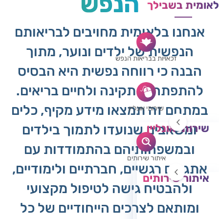
הנפש
לאומית בשבילך
אנחנו בלאומית מחויבים לבריאותם
הנפשית של ילדים ונוער, מתוך
זכאויות בבריאות הנפש
הבנה כי רווחה נפשית היא הבסיס
להתפתחות תקינה ולחיים בריאים.
במתחם זה תמצאו מידע מקיף, כלים
שירותי אונליין
שירותי אונליין
ומשאבים שנועדו לתמוך בילדים
טיפול רגשי מרחוק
ובמשפחותיהם בהתמודדות עם
בקשת טופס 17
איתור שירותים
אתגרים רגשיים, חברתיים ולימודיים,
זימון תור
איתור שירותים
ולהבטיח גישה לטיפול מקצועי
רופאים ורופאות
פסיכיאטריה - ילדים
ומותאם לצרכים הייחודיים של כל