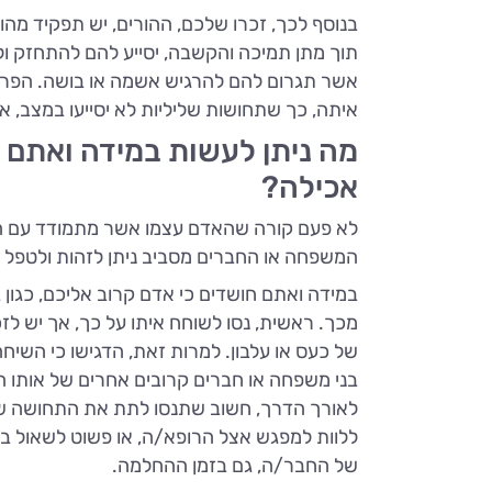
בנוסף לכך, זכרו שלכם, ההורים, יש תפקיד מה
תוך מתן תמיכה והקשבה, יסייע להם להתחזק ו
אשר תגרום להם להרגיש אשמה או בושה. הפרע
איתה, כך שתחושות שליליות לא יסייעו במצב, אל
מה ניתן לעשות במידה ואתם
אכילה?
לא פעם קורה שהאדם עצמו אשר מתמודד עם הפר
המשפחה או החברים מסביב ניתן לזהות ולטפל
במידה ואתם חושדים כי אדם קרוב אליכם, כגו
מכך. ראשית, נסו לשוחח איתו על כך, אך יש לזכ
של כעס או עלבון. למרות זאת, הדגישו כי השיחה
בני משפחה או חברים קרובים אחרים של אותו ה
לאורך הדרך, חשוב שתנסו לתת את התחושה שא
ללוות למפגש אצל הרופא/ה, או פשוט לשאול במ
של החבר/ה, גם בזמן ההחלמה.