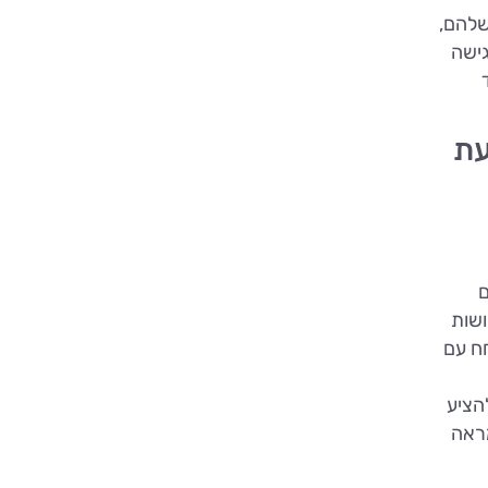
שלהם,
גישה
עת
ם
ושות
חח עם
הציע
מראה