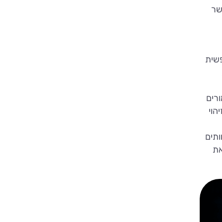
שר
פשית
ורים
הוי
ותים
את