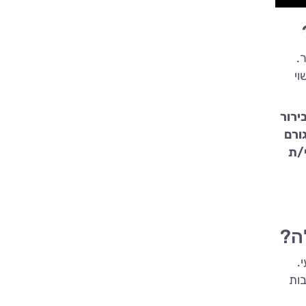
.
וי
ירור
ורם
י/ת
ה?
.
בות