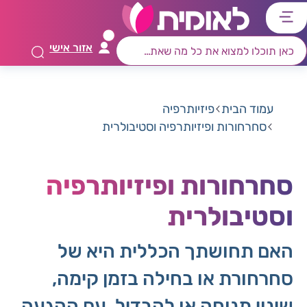
דלג
דלג
דלג
דלג
לתוכן
לאזור
לרכיב
לתפריט
אזור אישי
ראשי
חיפוש
מרכזי
קישורים
תחתון
עמוד הבית
פיזיותרפיה
סחרחורות ופיזיותרפיה וסטיבולרית
סחרחורות ופיזיותרפיה
וסטיבולרית
האם תחושתך הכללית היא של
סחרחורת או בחילה בזמן קימה,
שינוי תנוחה או להבדיל, עם ההגעה