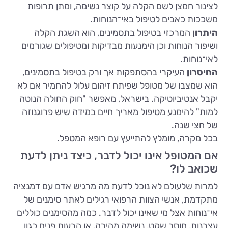
לצינור חמצן לשם הקלה על קוצר נשימה, ומתן תרופות
משככות כאבים לטיפול באי־הנוחות.
היתרון
המרכזי בטיפול בתסמינים, הוא השגת הקלה
ושיפור הנוחות וכן הימנעות מבדיקות ומטיפולים שגורמים
לאי־נוחות.
החיסרון
העיקרי בהסתפקות אך ורק בטיפול בתסמינים,
הוא שמצבו של מטופל שפיתח זיהום עלול להחמיר אם לא
יקבל אנטיביוטיקה. בישראל, מאפשר "חוק החולה הנוטה
למות" להימנע מטיפול מאריך חיים במידה שיש פרוגנוזה
של חצי שנה.
בכל מקרה, מומלץ להתייעץ עם רופא המטפל.
אם המטופל אינו יכול לדבר, כיצד ניתן לדעת
שכואב לו?
למרות שלעולם לא נוכל לדעת מה מרגיש אדם עם דמנציה
מתקדמת, אנשי הצוות הרפואי רגילים לאתר סימנים של
אי־נוחות אצל מי שאינו יכול לדבר. כמה מהסימנים כוללים
עצבנות, חוסר שקט, נשימה מהירה, או הבעות פנים כגון