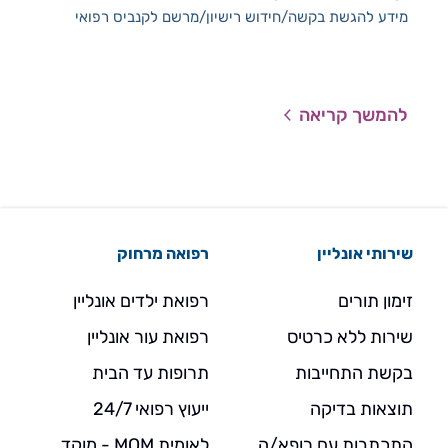
מח
מידע להגשת בקשה/חידוש רישיון/מרשם לקנביס רפואי
שהא
לעתי
להז
להמשך קריאה
להמ
שירותי אונליין
רפואה מרחוק
זימון תורים
רפואת ילדים אונליין
שירות ללא כרטיס
רפואת עור אונליין
בקשת התחייבות
תרופות עד הבית
תוצאות בדיקה
ייעוץ רפואי 24/7
התכתבות עם רופא/ה
לאומית MOM - מוקד