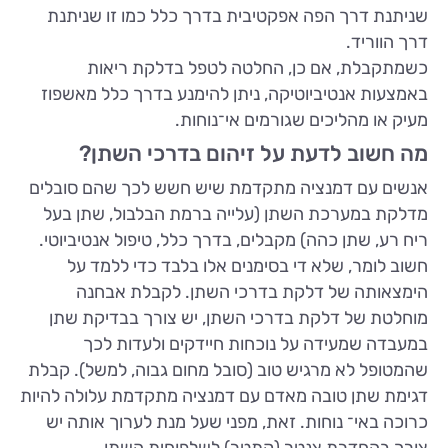
שניתנת דרך הפה אפקטיבית בדרך כלל כמו זו שניתנת
דרך הווריד.
כשמתקבלת, אם כן, החלטה לטפל בדלקת ריאות
באמצעות אנטיביוטיקה, ניתן להימנע בדרך כלל מאשפוז
מעיק או מהליכים שגורמים אי־נוחות.
מה חשוב לדעת על זיהום בדרכי השתן?
אנשים עם דמנציה מתקדמת שיש חשש לכך שהם סובלים
מדלקת במערכת השתן (עלייה ברמת הבלבול, שתן בעל
ריח רע, שתן כהה) מקבלים, בדרך כלל, טיפול אנטיביוטי.
חשוב לומר, שלא די בסימנים אלו בלבד כדי ללמד על
הימצאותה של דלקת בדרכי השתן. לקבלת אבחנה
מוחלטת של דלקת בדרכי השתן, יש צורך בבדיקת שתן
במעבדה שמעידה על נוכחות חיידקים ולעדות לכך
שהמטופל לא מרגיש טוב (סובל מחום גבוה, למשל). קבלת
דגימת שתן טובה מאדם עם דמנציה מתקדמת עלולה להיות
כרוכה באי־ נוחות. זאת, מפני שעל מנת לערוך אותה יש
צורך בהחדרת צנטר (קתטר) לשלפוחית השתן.