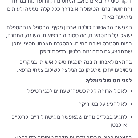
דיקור סיני לרוב אינו כואב. המחטים דקות ועדינות במיוחד,
והתחושה בזמן הטיפול היא בדרך כלל קלה, נעימה ולעיתים
מרגיעה מאוד.
הפגישה הראשונה כוללת אבחון מקיף. המטפל או המטפלת
ישאלו על התסמינים, ההיסטוריה הרפואית, השינה, התזונה,
רמות הסטרס ואורח החיים. במסגרת האבחון הסיני ייתכן
שתתבצע גם התבוננות בלשון ובדיקת דופק.
בהתאם לאבחון תיבנה תוכנית טיפול אישית. במקרים
מסוימים ייתכן שתינתן גם המלצה לשילוב צמחי מרפא.
לפני הטיפול מומלץ:
לאכול ארוחה קלה כשעה־שעתיים לפני הטיפול
לא להגיע על בטן ריקה
להגיע בבגדים נוחים שמאפשרים גישה לידיים, לרגליים
או לבטן
במצבים כרוניים לרוב נדרשת סדרת טיפולים כדי להגיע