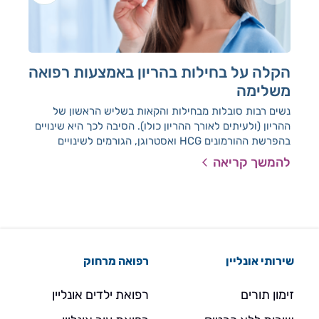
הקלה על בחילות בהריון באמצעות רפואה
אנט
משלימה
אנט
האנ
נשים רבות סובלות מבחילות והקאות בשליש הראשון של
חשו
ההריון (ולעיתים לאורך ההריון כולו). הסיבה לכך היא שינויים
בהפרשת ההורמונים HCG ואסטרוגן, הגורמים לשינויים
הורמונליים ומטבוליים. הרפואה המשלימה כאן כדי לעזור.
להמשך קריאה
להמ
שירותי אונליין
רפואה מרחוק
זימון תורים
רפואת ילדים אונליין