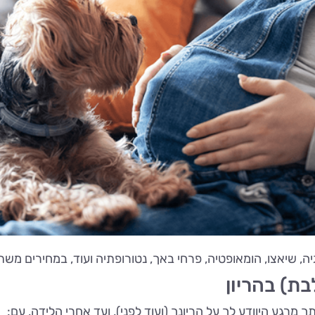
וגיה, שיאצו, הומאופטיה, פרחי באך, נטורופתיה ועוד, במחירים מ
ת) בהריון
מרגע היוודע לך על הריונך (ועוד לפני), ועד אחרי הלידה, עם: