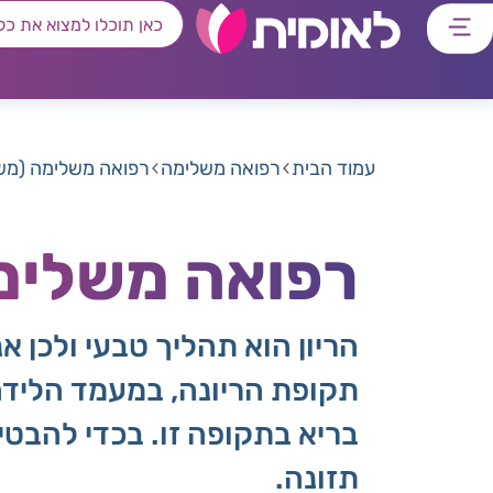
דלג
דלג
דלג
דלג
לתוכן
לאזור
לרכיב
לתפריט
ראשי
חיפוש
מרכזי
קישורים
תחתון
עמוד הבית
רפואה משלימה
רפואה משלימה (משו
רפואה משלימה
הריון הוא תהליך טבעי ולכן א
תקופת הריונה, במעמד הלידה 
בריא בתקופה זו. בכדי להבטיח
תזונה.