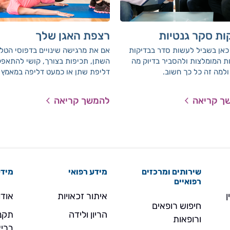
ות סקר גנטיות
רצפת האגן שלך
כאן בשביל לעשות סדר בבדיקות
אם את מרגישה שינויים בדפוסי הטל
ת המומלצות ולהסביר בדיוק מה
השתן, תכיפות בצורך, קושי להתאפק
ולמה זה כל כך חשוב.
דליפת שתן או כמעט דליפה במאמץ 
שיעול או עיטוש, סובלת מעצירות, ק
בקיום יחסי מין וכד', את לא לבד. אל
ך קריאה
להמשך קריאה
תופעות מוכרות בהריון ועוד יותר לא
הלידה ומקורן בחולשה של שרירי ר
האגן.
שירותים ומרכזים
מידע רפואי
מידע
רפואיים
ן
איתור זכאויות
אודו
חיפוש רופאים
הריון ולידה
תקנו
ורופאות
בריא