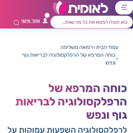
דלג
דלג
דלג
דלג
לתוכן
לאזור
לרכיב
לתפריט
אזור אישי
ראשי
חיפוש
מרכזי
קישורים
תחתון
עמוד הבית
רפואה משלימה
כוחה המרפא של הרפלקסולוגיה לבריאות גוף
ונפש
כוחה המרפא של
הרפלקסולוגיה לבריאות
גוף ונפש
לרפלקסולוגיה השפעות עמוקות על