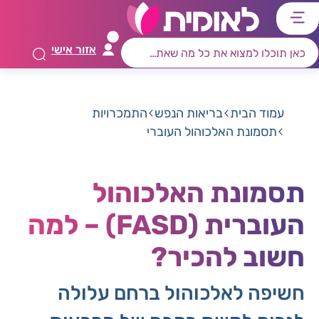
דלג
דלג
דלג
דלג
לתוכן
לאזור
לרכיב
לתפריט
אזור אישי
ראשי
חיפוש
מרכזי
קישורים
תחתון
עמוד הבית
בריאות הנפש
התמכרויות
תסמונת האלכוהול העוברי
תסמונת האלכוהול
העוברית (FASD) – למה
חשוב להכיר?
חשיפה לאלכוהול ברחם עלולה