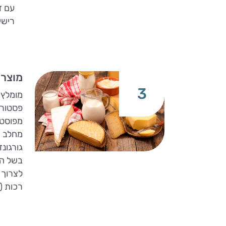
עם ז
רישיו
מוצרי
3
מומלץ 
פסטור.
מפוסטר
מחלב מ
גורגונז
בשל הה
לצרוך 
רכות (