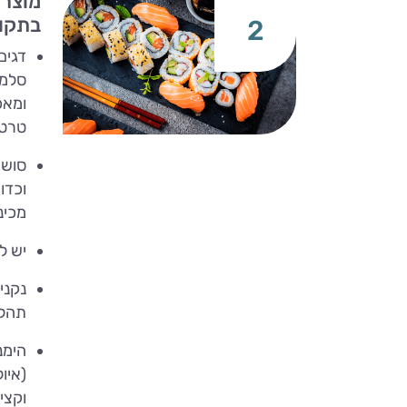
מוצרי
בתקופ
2
דגים
סלמו
ומאכ
טרטר
סושי
וכדו
מכינ
יש ל
נקני
תהלי
הימנ
(איול
וקצי