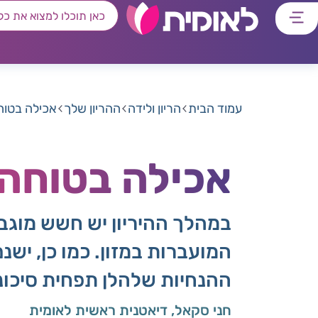
דלג
דלג
דלג
דלג
לתוכן
לאזור
לרכיב
לתפריט
ראשי
חיפוש
מרכזי
קישורים
תחתון
עמוד הבית
הריון ולידה
ההריון שלך
אכילה בטוחה
אכילה בטוחה 
במהלך ההיריון יש חשש מוגבר
המועברות במזון. כמו כן, ישנ
ההנחיות שלהלן תפחית סיכוני
חני סקאל, דיאטנית ראשית לאומית