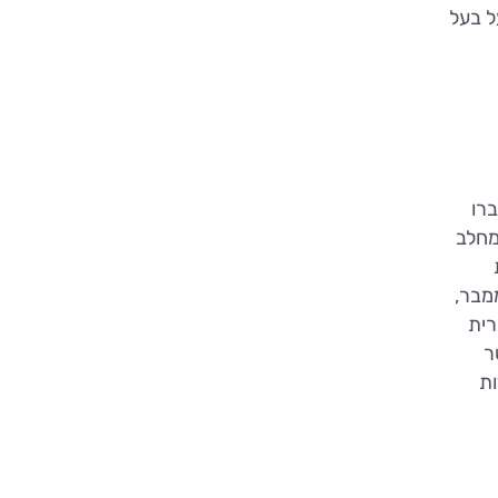
ל בעל
ברו
מחלב
מבר,
רית
ר
ות