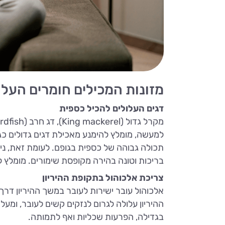
מזונות המכילים חומרים העלו
דגים העלולים להכיל כספית
מקרל גדול (King mackerel), דג חרב (swordfish), כריש.
למעשה, מומלץ להימנע מאכילת דגים גדולים כגו
תכולה גבוהה של כספית בגופם. לעומת זאת, נית
בריכות וטונה בהירה מקופסת שימורים. מומלץ לג
צריכת אלכוהול בתקופת ההיריון
אלכוהול עובר ישירות לעובר במשך ההיריון ד
ההיריון עלולה לגרום לנזקים קשים לעובר, ומעל
בגדילה, הפרעות שכליות ואף לתמותה.