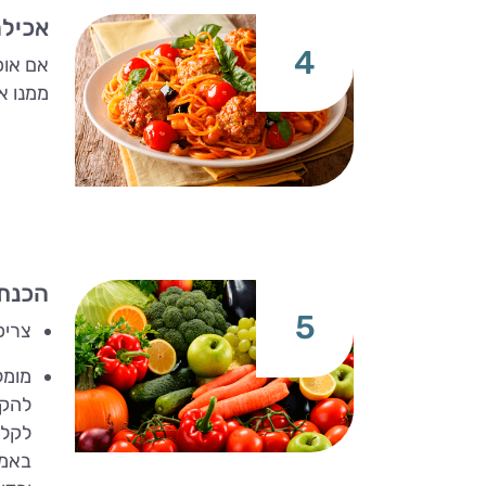
אכילה
4
אם אוכ
ממנו א
הכנת 
5
צריכ
מומל
להקפ
לקלפ
באמצ