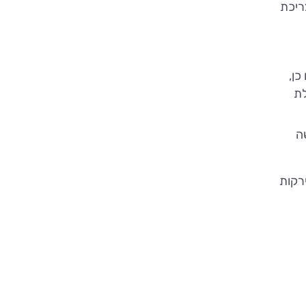
ריכת
כן,
לת
ה
רקות