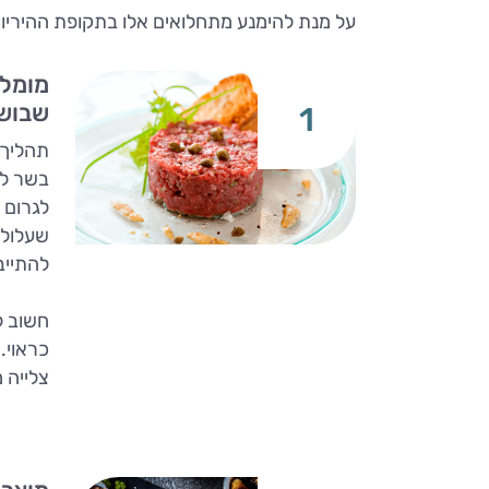
על מנת להימנע מתחלואים אלו בתקופת ההיריון 
מומלץ
שבושל
1
תהליך 
בשר לא
לגרום 
שעלול 
להתייב
חשוב לז
כראוי.
צלייה מ