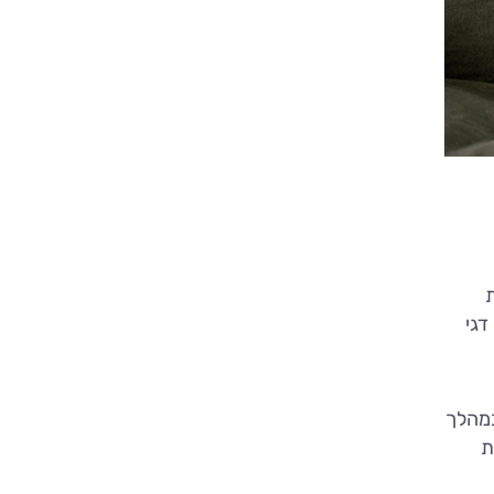
ת
דגי
במהלך
ת