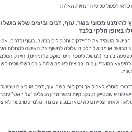
כדאי לפעול על פי ההנחיות האלה:
 להימנע מסוגי בשר, עוף, דגים וביצים שלא בושלו 
ו באופן חלקי בלבד
הבישול משמיד את החיידקים והטפילים בבשר, בעוף ובדגים. אכי
 מבושל או מבושל חלקית עלולה לחשוף את האישה למחלות העל
לפגיעה בעובר (למשל, ליסטריוזיס וטוקסופלזמוזיס). חיידק הסלמ
להימצא במוצרי עופות ובביצים לא מבושלות גורם לשלשולים קשי
שות.
כור: מומלץ לאכול אך ורק סוגי בשר, עוף, דגים או ביצים שבושלו
 יש לוודא שסטייקים, נקניקיות ובשר טחון הנצלים "על האש" עוברי
לאה ולאחר צלייתם לא יבואו במגע עם מזון גולמי כגון בשר לא צלו