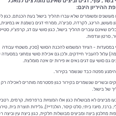
 בשר, עוף, דגים וביצים שאינם מומלצים למאכל
ת ההיריון הינם:
 מעושנים ומשומרים שלא עברו תהליך בישול בעת הכנתם, כגון ל
ן מעושן, הרינג, לקרדה, סביצ'ה, ממרחי דגים בשמנת או במיונית,
לים שאינם עוברים תהליך בישול, כגון סושי עם דג, קרפצ'יו, סטייק
, סרטן וצדפות.
 במסעדות - הציוד המשמש להכנת הסושי (סכין, משטחי עבודה
מה) עלול להעביר חיידקים, ולכן גם אכילת סושי צמחוני במסעדה
ים גם סושי עם דגים נאים או פירות ים אינה מומלצת.
הימנע מפטה כבד שנשמר בקירור.
קים ובשרים שנשמרים בקירור כגון פסטרמה מותרים לאכילה רק 
ך של בישול.
עו מביצים לא מבושלות כגון אלו המצויות ברפרפות, קרמים, רטבי
י, ברנז, מיונז ביתי, סלט קיסר, הולנדייז), גלידות תוצרת בית, טירמ
פות מחלבון ביצה ומביצים מבושלות חלקית, כגון ביצת עין וביצה ר