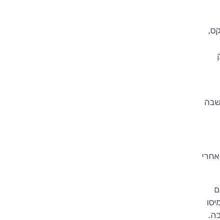
קס,
 שבה
אחרי
ם
יסו
כה.