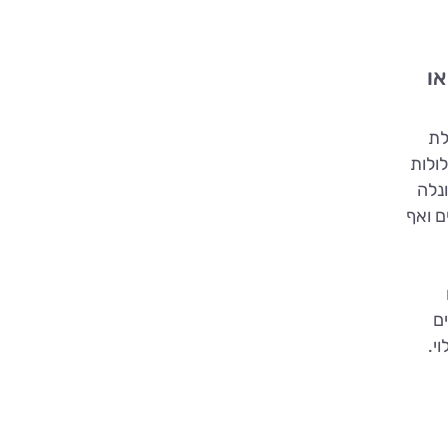
או
לת
ולות
ונלה
ם ואף
ם
י.