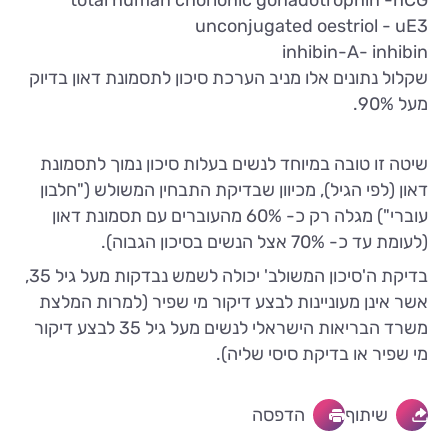
unconjugated oestriol - uE3
inhibin-A- inhibin
שקלול נתונים אלו מניב הערכת סיכון לתסמונת דאון בדיוק
מעל 90%.
שיטה זו טובה במיוחד לנשים בעלות סיכון נמוך לתסמונת
דאון (לפי הגיל), מכיוון שבדיקת התבחין המשולש ("חלבון
עוברי") מגלה רק כ- 60% מהעוברים עם תסמונת דאון
(לעומת עד כ- 70% אצל הנשים בסיכון הגבוה).
בדיקת ה'סיכון המשולב' יכולה לשמש נבדקות מעל גיל 35,
אשר אינן מעוניינות לבצע דיקור מי שפיר (למרות המלצת
משרד הבריאות הישראלי לנשים מעל גיל 35 לבצע דיקור
מי שפיר או בדיקת סיסי שליה).
שיתוף
הדפסה