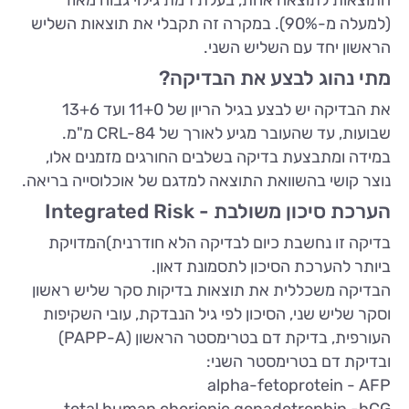
(למעלה מ-90%). במקרה זה תקבלי את תוצאות השליש
הראשון יחד עם השליש השני.
מתי נהוג לבצע את הבדיקה?
את הבדיקה יש לבצע בגיל הריון של 11+0 ועד 13+6
שבועות, עד שהעובר מגיע לאורך של CRL-84 מ"מ.
במידה ומתבצעת בדיקה בשלבים החורגים מזמנים אלו,
נוצר קושי בהשוואת התוצאה למדגם של אוכלוסייה בריאה.
הערכת סיכון משולבת - Integrated Risk
בדיקה זו נחשבת כיום לבדיקה הלא חודרנית)המדויקת
ביותר להערכת הסיכון לתסמונת דאון.
הבדיקה משכללית את תוצאות בדיקות סקר שליש ראשון
וסקר שליש שני, הסיכון לפי גיל הנבדקת, עובי השקיפות
העורפית, בדיקת דם בטרימסטר הראשון (PAPP-A)
ובדיקת דם בטרימסטר השני:
alpha-fetoprotein - AFP
total human chorionic gonadotrophin -hCG