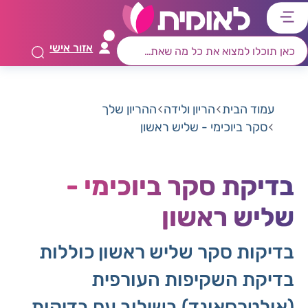
דלג
דלג
דלג
דלג
לתוכן
לאזור
לרכיב
לתפריט
אזור אישי
ראשי
חיפוש
מרכזי
קישורים
תחתון
עמוד הבית
הריון ולידה
ההריון שלך
סקר ביוכימי - שליש ראשון
בדיקת סקר ביוכימי -
שליש ראשון
בדיקות סקר שליש ראשון כוללות
בדיקת השקיפות העורפית
(אולטרסאונד) בשילוב עם בדיקות