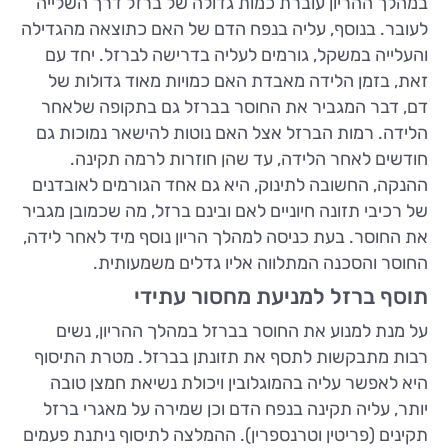
במהלך ההריון עוברת כמות גדולה של ברזל דרך השלייה
לעובר. בנוסף, עליה בנפח הדם של האם כתוצאה מהגדילה
והעלייה במשקל, גורמים לעליה בדרישה לברזל. יחד עם
זאת, בזמן הלידה מאבדת האם כמויות מאוד גדולות של
דם, דבר המגביר את החוסר בברזל גם בתקופה שלאחר
הלידה. רמות הברזל אצל האם נוטות להישאר נמוכות גם
חודשים לאחר הלידה, עד שהן חוזרות לרמה תקינה.
ההנקה, החשובה לתינוק, היא גם אחד הגורמים לאובדנים
של רכיבי תזונה חיוניים לאם ובינם ברזל, מה שכמובן מגביר
את החוסר. בעת כניסה למהלך הריון נוסף מיד לאחר לידה,
החוסר והסכנה המתלווה אליו גדלים משמעותית.
תוסף ברזל למניעת מחסור עתידי
על מנת למנוע את החוסר בברזל במהלך ההריון, נשים
רבות מתבקשות לתסף את תזונתן בברזל. מטרת התיסוף
היא לאפשר עליה בהמוגלובין ויכולת נשיאת חמצן טובה
יותר, עליה תקינה בנפח הדם וכן שמירה על מאגרי ברזל
תקינים (פריטין וטרנספרין). ההמלצה לתיסוף ניתנת פעמים