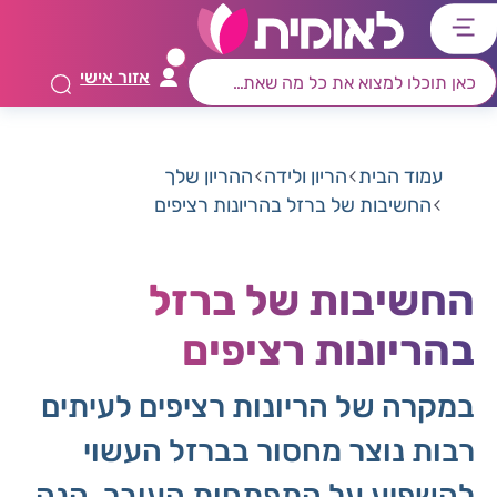
דלג
דלג
דלג
דלג
לתוכן
לאזור
לרכיב
לתפריט
אזור אישי
ראשי
חיפוש
מרכזי
קישורים
תחתון
עמוד הבית
הריון ולידה
ההריון שלך
החשיבות של ברזל בהריונות רציפים
החשיבות של ברזל
בהריונות רציפים
במקרה של הריונות רציפים לעיתים
רבות נוצר מחסור בברזל העשוי
להשפיע על התפתחות העובר, הנה