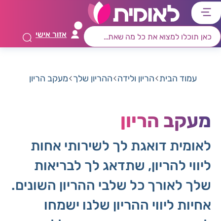
דלג
דלג
דלג
דלג
לתוכן
לאזור
לרכיב
לתפריט
אזור אישי
ראשי
חיפוש
מרכזי
קישורים
תחתון
עמוד הבית
הריון ולידה
ההריון שלך
מעקב הריון
מעקב הריון
לאומית דואגת לך לשירותי אחות
ליווי להריון, שתדאג לך לבריאות
שלך לאורך כל שלבי ההריון השונים.
אחיות ליווי ההריון שלנו ישמחו