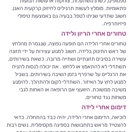
טפטופים, כשהן משתעלות, צוחקות או עושות תנועות
פתאומיות. מומלץ לעשות תרגילים לחיזוק קרקעית האגן.
חשוב שתדעי שניתו לטפל בבעיה גם באמצעות טיפולי
פיזיותרפיה.
טחורים אחרי הריון ולידה
טחורים אחרי הלידה הם תופעה נפוצה, שנגמרת מהלחץ
של ראש התינוק בלידה. חשוב למנוע עצירות על ידי תזונה
עשירה בסיבים תזונתיים ושתייה מרובה. כשאת בשירותים,
תשתדלי לא להתאמץ או ללחוץ . את יכולה לנסות להניח
את הרגליים על שרפרף בזמן השיבה בשירותים, בשביל
למנוע לחץ על האיזור. השתדלי לקום ולהתהלך, להימנע
משיבה ממשוכת. היוועצי אם הרופאה או האחות לגבי
משחות נגד טחורים.
דימום אחרי לידה
לוכיאה, הדימום אחרי הלידה, יהיה כבד בהתחלה. כדאי
להצטייד מראש בתחבושות בספיגה מקסימלית. נשים רבות