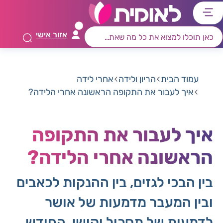
דלג
דלג
דלג
דלג
לתוכן
לאזור
לרכיב
לתפריט
אזור אישי
ראשי
חיפוש
מרכזי
קישורים
תחתון
עמוד הבית
הריון ולידה
אחרי לידה
איך לעבור את התקופה הראשונה אחרי הלידה?
איך לעבור את התקופה
הראשונה אחרי הלידה?
בין הבכי לגזים, בין ההנקות לכאבים
ובין המעבר מדמעות של אושר
לדמעות של תסכול וקושי, החודש