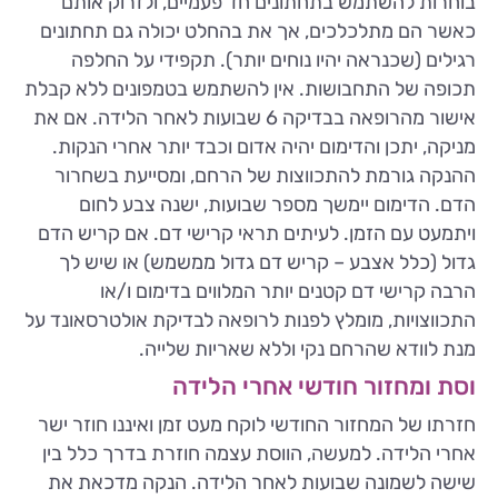
בוחרות להשתמש בתחתונים חד פעמיים, ולזרוק אותם
כאשר הם מתלכלכים, אך את בהחלט יכולה גם תחתונים
רגילים (שכנראה יהיו נוחים יותר). תקפידי על החלפה
תכופה של התחבושות. אין להשתמש בטמפונים ללא קבלת
אישור מהרופאה בבדיקה 6 שבועות לאחר הלידה. אם את
מניקה, יתכן והדימום יהיה אדום וכבד יותר אחרי הנקות.
ההנקה גורמת להתכווצות של הרחם, ומסייעת בשחרור
הדם. הדימום יימשך מספר שבועות, ישנה צבע לחום
ויתמעט עם הזמן. לעיתים תראי קרישי דם. אם קריש הדם
גדול (כלל אצבע – קריש דם גדול ממשמש) או שיש לך
הרבה קרישי דם קטנים יותר המלווים בדימום ו/או
התכווצויות, מומלץ לפנות לרופאה לבדיקת אולטרסאונד על
מנת לוודא שהרחם נקי וללא שאריות שלייה.
וסת ומחזור חודשי אחרי הלידה
חזרתו של המחזור החודשי לוקח מעט זמן ואיננו חוזר ישר
אחרי הלידה. למעשה, הווסת עצמה חוזרת בדרך כלל בין
שישה לשמונה שבועות לאחר הלידה. הנקה מדכאת את