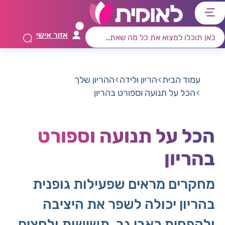
דלג
דלג
דלג
דלג
לתוכן
לאזור
לרכיב
לתפריט
אזור אישי
ראשי
חיפוש
מרכזי
קישורים
תחתון
עמוד הבית
הריון ולידה
ההריון שלך
הכל על תנועה וספורט בהריון
הכל על תנועה וספורט
בהריון
מחקרים מראים שפעילות גופנית
בהריון יכולה לשפר את היציבה
ולהפחית כאבי גב, תשישות ולחצים