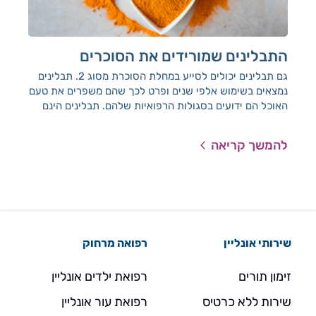
התבלינים שמורידים את הסוכרים
הת
רגש
גם תבלינים יכולים לסייע במחלת הסוכרת מסוג 2. תבלינים
נמצאים בשימוש אלפי שנים ופרט לכך שהם משפרים את טעם
חוס
האוכל הם ידועים בסגולות הרפואיות שלהם. תבלינים הינם
ועם
טבעיים, אינם יקרים וקלים לשימוש.
להמשך קריאה
להמ
שירותי אונליין
רפואה מרחוק
זימון תורים
רפואת ילדים אונליין
שירות ללא כרטיס
רפואת עור אונליין