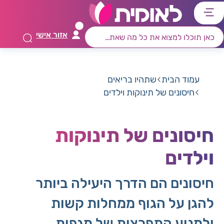
דלג
דלג
דלג
דלג
לתוכן
לאזור
לרכיב
לתפריט
אזור אישי
ראשי
חיפוש
מרכזי
קישורים
תחתון
עמוד הבית
שתהיו בריאים
חיסונים של תינוקות וילדים
חיסונים של תינוקות
וילדים
חיסונים הם הדרך היעילה ביותר
להגן על הגוף ממחלות קשות
ולמנוע התפרצות של מגפות