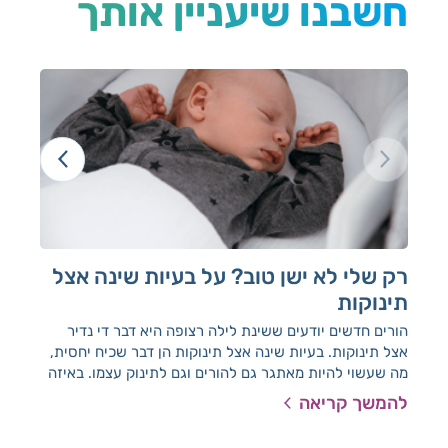
חשבנו שיעניין אותך
רק שלי לא ישן טוב? על בעיות שינה אצל
קול
תינוקות
התי
היא 
הורים חדשים יודעים ששינת לילה רצופה היא דבר די נדיר
אצל תינוקות. בעיות שינה אצל תינוקות הן דבר שכיח יחסית,
מה שעשוי להיות מאתגר גם להורים וגם לתינוק עצמו. באיזה
מקרים הבעיות יחלפו לבד, ומתי כדאי לפנות לייעוץ בנושא?
להמשך קריאה
להמ
ד"ר ישראל הדרי, מומחה ברפואת ילדים התפתחותית ורופא
מחוזי בלאומית שירותי בריאות, כאן כדי להסביר