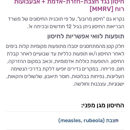
חיסון נגד חצבת-חזרת-אדמת + אבעבועות
רוח [MMRV]
נקרא גם "חיסון מרובע". על פי תוכנית החיסונים של משרד
הבריאות החיסון ניתן בגיל 12 חודשים ובכיתה א'.
תופעות לוואי אפשריות לחיסון
חלק קטן מהמתחסנים יסבלו מתופעות מקומיות קלות בימים
לאחר החיסון ו/או תופעות כלליות עד שבועיים לאחר קבלת
החיסון. התופעות כוללות אדמומיות, וכאב במקום ההזרקה,
חום, פריחה. במקרים נדירים יופיעו דלקת בדרכי הנשימה
העליונות, נפיחות בבלוטות, חוסר תיאבון, שלשולים והקאות,
ישנוניות, עצבנות וחולשה.
החיסון מגן מפני:
חצבת (measles, rubeola)