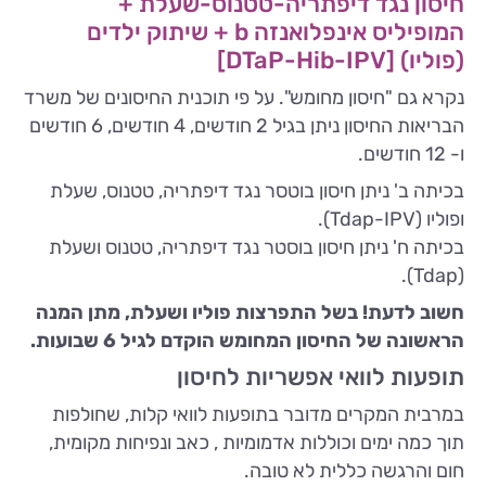
חיסון נגד דיפתריה-טטנוס-שעלת +
המופיליס אינפלואנזה b + שיתוק ילדים
(פוליו) [DTaP-Hib-IPV]
נקרא גם "חיסון מחומש". על פי תוכנית החיסונים של משרד
הבריאות החיסון ניתן בגיל 2 חודשים, 4 חודשים, 6 חודשים
ו- 12 חודשים.
בכיתה ב' ניתן חיסון בוטסר נגד דיפתריה, טטנוס, שעלת
ופוליו (Tdap-IPV).
בכיתה ח' ניתן חיסון בוסטר נגד דיפתריה, טטנוס ושעלת
(Tdap).
חשוב לדעת! בשל התפרצות פוליו ושעלת, מתן המנה
הראשונה של החיסון המחומש הוקדם לגיל 6 שבועות.
תופעות לוואי אפשריות לחיסון
במרבית המקרים מדובר בתופעות לוואי קלות, שחולפות
תוך כמה ימים וכוללות אדמומיות , כאב ונפיחות מקומית,
חום והרגשה כללית לא טובה.