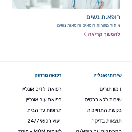
רופא.ת נשים
רו
איתור משרות רופאים ורופאות נשים
אית
להמשך קריאה
להמ
שירותי אונליין
רפואה מרחוק
זימון תורים
רפואת ילדים אונליין
שירות ללא כרטיס
רפואת עור אונליין
בקשת התחייבות
תרופות עד הבית
תוצאות בדיקה
ייעוץ רפואי 24/7
התכתבות עם רופא/ה
לאומית MOM - מוקד