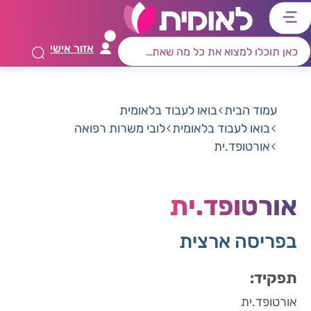
דלג
דלג
דלג
דלג
לתוכן
לאזור
לרכיב
לתפריט
אזור אישי
ראשי
חיפוש
מרכזי
קישורים
תחתון
עמוד הבית
בואו לעבוד בלאומית
בואו לעבוד בלאומית
לובי משרות רפואה
אורטופד.ית
אורטופד.ית
בפריסה ארצית
תפקיד:
אורטופד.ית