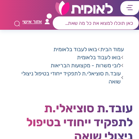
דלג
דלג
דלג
דלג
לתוכן
לאזור
לרכיב
לתפריט
אזור אישי
ראשי
חיפוש
מרכזי
קישורים
תחתון
עמוד הבית
בואו לעבוד בלאומית
בואו לעבוד בלאומית
לובי משרות - מקצועות הבריאות
עובד.ת סוציאלי.ת לתפקיד ייחודי בטיפול ניצולי
שואה
עובד.ת סוציאלי.ת
לתפקיד ייחודי בטיפול
ניצולי שואה