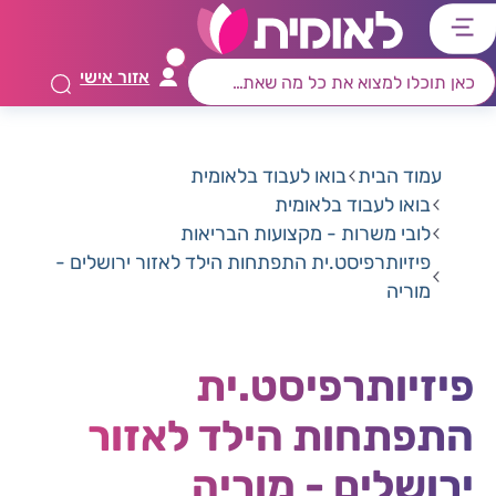
דלג
דלג
דלג
דלג
לתוכן
לאזור
לרכיב
לתפריט
אזור אישי
ראשי
חיפוש
מרכזי
קישורים
תחתון
עמוד הבית
בואו לעבוד בלאומית
בואו לעבוד בלאומית
לובי משרות - מקצועות הבריאות
פיזיותרפיסט.ית התפתחות הילד לאזור ירושלים -
מוריה
פיזיותרפיסט.ית
התפתחות הילד לאזור
ירושלים - מוריה