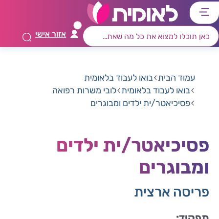
דלג
דלג
דלג
דלג
לתוכן
לאזור
לרכיב
לתפריט
אזור אישי
ראשי
חיפוש
מרכזי
קישורים
תחתון
עמוד הבית
בואו לעבוד בלאומית
בואו לעבוד בלאומית
לובי משרות רפואה
פסיכיאטר/ית ילדים ומבוגרים
פסיכיאטר/ית ילדים
ומבוגרים
פריסה ארצית
תפקיד: