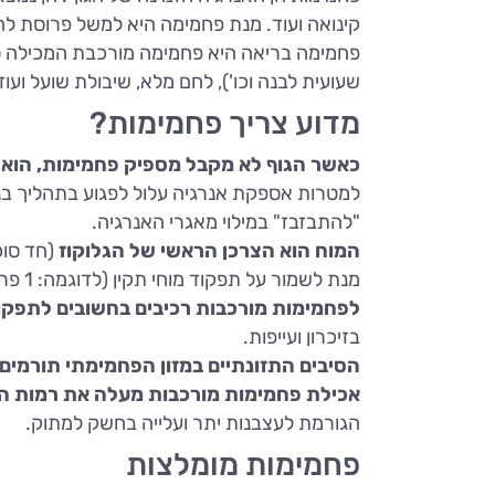
קינואה ועוד. מנת פחמימה היא למשל פרוסת לחם, פרי אחד או שני פי
פחמימה בריאה היא פחמימה מורכבת המכילה סיבי
שעועית לבנה וכו'), לחם מלא, שיבולת שועל ועוד
מדוע צריך פחמימות?
כאשר הגוף לא מקבל מספיק פחמימות, הוא 
למטרות אספקת אנרגיה עלול לפגוע בתהליך בני
"להתבזבז" במילוי מאגרי האנרגיה.
המוח הוא הצרכן הראשי של הגלוקוז
מנת לשמור על תפקוד מוחי תקין (לדוגמה: 1 פרוסת לחם מלא + 1 פרי + 3 כפות אורז).
לפחמימות מורכבות רכיבים בחשובים לתפקו
בזיכרון ועייפות.
הסיבים התזונתיים במזון הפחמימתי תורמי
אכילת פחמימות מורכבות מעלה את רמות הסר
הגורמת לעצבנות יתר ועלייה בחשק למתוק.
פחמימות מומלצות