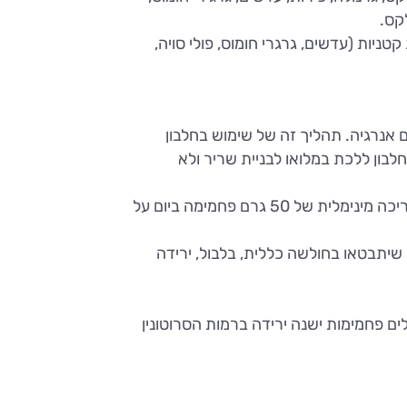
יות (עדשים, גרגרי חומוס, פולי סויה,
אנרגיה. תהליך זה של שימוש בחלבון
בון ללכת במלואו לבניית שריר ולא
(חד סוכר שמקורו בפחמימה). ארגון המזון והבריאות העולמי ממליץ על צריכה מינימלית של 50 גרם פחמימה ביום על
 שיתבטאו בחולשה כללית, בלבול, ירידה
ם פחמימות ישנה ירידה ברמות הסרוטונין