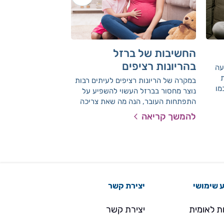
החשיבות של ברזל
התבלינים שמו
בהריונות רציפים
הסוכרים
עה
ת
במקרה של הריונות רציפים לעיתים רבות
גם תבלינים יכולים 
מו
נוצר מחסור בברזל העשוי להשפיע על
מסוג 2. תבלינים
לי
התפתחות העובר, הנה מה שאת צריכה
שנים ופרט לכך שהם
נחיות
לדעת
האוכל הם ידועים בס
להמשך קריאה
להמשך קריאה
שלהם. תבלינים הינם 
וקלים לשימוש.
 שימושי
יצירת קשר
ת לאומית
יצירת קשר