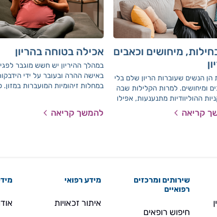
חילות, מיחושים וכאבים
אכילה בטוחה בהריון
ון
במהלך ההיריון יש חשש מוגבר לפגי
באישה ההרה ובעובר על ידי הידבקו
הן הנשים שעוברות הריון שלם בלי
במחלות זיהומיות המועברות במזון. כ
ם ומיחושים. למרות הקלילות שבה
כן, ישנם מזונות המכילים חומרים בע
ות ההוליוודיות מתנענעות, אפילו
סיכון לפגיעה בעובר. הקפדה על הה
ודש תשיעי, נדירות הן הנשים
ך קריאה
להמשך קריאה
שלהלן תפחית סיכונים אלו.
ות שעוברות הריון שלם בלי
, צרבת, גזים, נפיחות, טחורים
עוד. ריכזנו לכם רשימה של מוקדים
 וחוסר נוחות, וטיפים שיקלו על
ה ועל ההתמודדות עימה.
שירותים ומרכזים
מידע רפואי
מידע
רפואיים
ן
איתור זכאויות
אודו
חיפוש רופאים