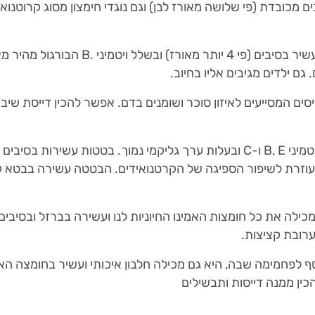
 מכובדת (פי שלושה מאורז לבן) וגם נוגדי חימצון מסוג קרוטנואי
בורגול הוא למעשה חיטה מלאה גרוסה. הוא ע
גם ילדים מגיבים אליו בחיוב.
סים המסייעים לאיזון סוכר ושומנים בדם. אפשר להכין דייסת ש
בטטות מהוות מקור לאשלגן, מגנזיום, ברזל, ויטמיני B, E ו-C ובעלות ערך גליקמי 
מכילה את כל חומצות האמינו החיוניות לנו ועשירה בברזל ובסיבים 
ערובת קציצות.
סף לפחמימה שבה, היא גם מכילה חלבון איכותי ועשיר בחומצה האמ
להכין ממנה דייסות ותבשילים