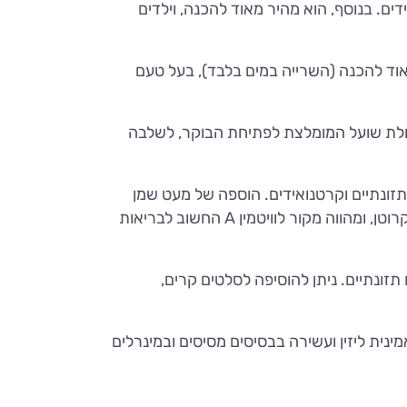
דים. בנוסף, הוא מהיר מאוד להכנה, וילדים
שיר בסיבים (פי 4 יותר מאורז) ובשלל ויטמיני .B הבורגול מהיר מאוד להכנה (השרייה במים בלבד), בעל טעם
יבולת שועל המומלצת לפתיחת הבוקר, לשלבה
נמוך. בטטות עשירות בסיבים תזונתיים וקרטנואידים. הוספה של מעט שמן
לבטטות במהלך הבישול מהווה שילוב מנצח, ועוזרת לשיפור הספיגה של הקרטנואידים. הבטטה עשירה בבטא קרוטן, ומהווה מקור לוויטמין A החשוב לבריאות
תזונתיים. ניתן להוסיפה לסלטים קרים,
ינית ליזין ועשירה בבסיסים מסיסים ובמינרלים