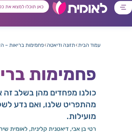
דלג
דלג
דלג
דלג
לתוכן
לאזור
לרכיב
לתפריט
ראשי
חיפוש
מרכזי
קישורים
תחתון
עמוד הבית
תזונה ודיאטה
פחמימות בריאות – ה
פחמימות בריא
כולנו מפחדים מהן בשלב זה 
מהתפריט שלנו, ואם נדע לשלב 
מועילות.
רטי בן אבי, דיאטנית קלינית, לאומית שיר