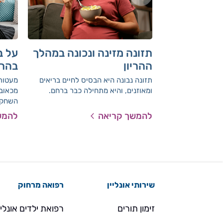
תזונה מזינה ונכונה במהלך
על ב
ההריון
בהרי
תזונה נבונה היא הבסיס לחיים בריאים
מעטות 
ומאוזנים, והיא מתחילה כבר ברחם.
מכאובי
השחקני
בסוף ח
להמשך קריאה
להמש
האמיתי
בחילות
ו
לקשיים
התופע
שירותי אונליין
רפואה מרחוק
זימון תורים
רפואת ילדים אונליי