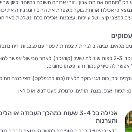
 רק "פותחת את התיאבון". זוהי ארוחה חשובה במיוחד, כיוון ש
נמצא כי אכילת ארוחת בוקר משפרת את הריכוז ומגבירה את יכו
עים למצבי קיצון של עייפות, עצבנות, אכילה בלתי נשלטת בארוח
עסוקים
דייסת בריאות: כוס חלב או חלב סויה/שקדים וכד, 2-3 כפות שיבולת שועל (קוואקר), 
 דגני בוקר מלאים (כמו ברנפלקס), חצי בננה חתוכה, 4 תותים חתוכים (או פרי אהוב א
כים: תפוח, אגס, בננה, תותים, גרנולה, מעט דבש או סילאן
אכילה כל 3-4 שעות במהלך העבודה א
והערנות
כדאי להצטייד בכריכים ופירות למשך היום ואת הכריכים 