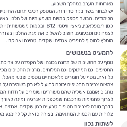
מארוחות הערב במהלך השבוע.
יש לבחור בשר בקר טרי רזה, המספק רכיבי תזונה החיוניים 
כגון ריבופלאבין, ניאצין וויטמין B12, ובכמות משמעותית יותר בהשוואה לעוף, הודו ודגים.
לצמחונים וטבעונים, חשוב להשלים את מנת החלבון בעזרת צר
מומלץ להוסיף לתפריט אגוזים ושקדים, טחינה ואבוקדו.
להמעיט בנשנושים
נוסף על החשיבות של תזונה נכונה ושל הקפדה על צריכת 
החטיפים, גם המתוקים וגם המלוחים. מרבית החטיפים מכילי
כל זאת, נוסף על חומרים מלאכותיים נוספים וצבעי מאכל.
צמצום צריכת החטיפים יכולה להועיל לא רק בשמירה על 
נותנים אומנם אשליה שהם מעוררים ושומרים על חדות המ
לצרוך פחמימות מורכבות שמספקות אנרגיה זמינה לאורך ז
לדרך טובה לצריכת חטיפים טבעיים כגון שקדים, אגוזים, צ
צלוחית עם הכמות המתאימה. בצורה כזאת קל להימנע מכ
לשתות נכון