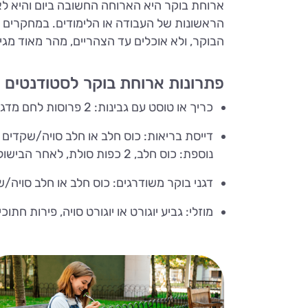
ארוחת בוקר היא הארוחה החשובה ביום והיא לא
הראשונות של העבודה או הלימודים. במחקרים 
הבוקר, ולא אוכלים עד הצהריים, מהר מאוד מגי
פתרונות ארוחת בוקר לסטודנטים 
כריך או טוסט עם גבינות: 2 פרוסות לחם מדגנים מלאים, גבינה בולגרית / צפתית / פטה עם עגבניות, זיתים ובזיליקום.
נוספת: כוס חלב, 2 כפות סולת, לאחר הבישול אפשר להוסיף קינמון וזרעי פשתן טחונים.
דגני בוקר משודרגים: כוס חלב או חלב סויה/שקדים וכד, כוס
מוזלי: גביע יוגורט או יוגורט סויה, פירות חתו