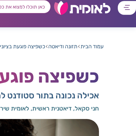
דלג
דלג
דלג
דלג
לתוכן
לאזור
לרכיב
לתפריט
ראשי
חיפוש
מרכזי
קישורים
תחתון
עמוד הבית
תזונה ודיאטה
כשפיצה פוגעת בציוני
כשפיצה פוגעת
אכילה נכונה בתור סטודנט ל
חני סקאל, דיאטנית ראשית, לאומית שירו