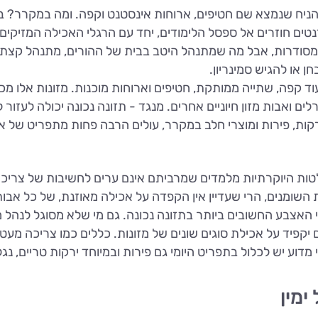
הניח שנמצא שם חטיפים, ארוחות אינסטנט וקפה. ומה במקרר? ב
 חוזרים אל ספסל הלימודים, יחד עם הרגלי האכילה המזיקים הא
ת מסודרות, אבל מה שמתנהל היטב בבית של ההורים, מתנהל קצת 
ן או להגיש סמינריון.
קפה, שתייה ממותקת, חטיפים וארוחות מוכנות. מזונות אלו מכילי
רלים ואבות מזון חיוניים אחרים. מנגד - תזונה נכונה יכולה לעזו
ות, פירות ומוצרי חלב במקרר, עולים הרבה פחות מתפריט של ארוחו
ת היוקרתיות מלמדים שמרביתם אינם ערים לחשיבות של צריכת מ
שומנים, הרי שעדיין אין הקפדה על אכילה מאוזנת, של כל אבות 
י האצבע החשובים ביותר בתזונה נכונה. גם מי שלא מסוגל לנהל
 יקפיד על אכילת סוגים שונים של מזונות. כללים כמו צריכה מעטה
דוע יש לכלול בתפריט היומי גם פירות ובמיוחד ירקות טריים, נג
ימין