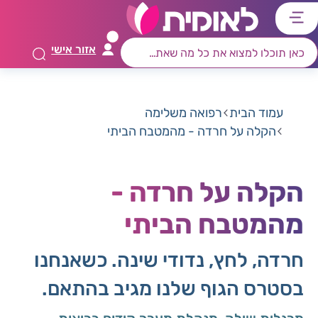
דלג
דלג
דלג
דלג
לתוכן
לאזור
לרכיב
לתפריט
אזור אישי
ראשי
חיפוש
מרכזי
קישורים
תחתון
עמוד הבית
רפואה משלימה
הקלה על חרדה - מהמטבח הביתי
הקלה על חרדה -
מהמטבח הביתי
חרדה, לחץ, נדודי שינה. כשאנחנו
בסטרס הגוף שלנו מגיב בהתאם.