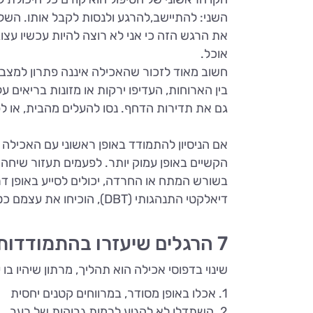
השני: להתיישב,להרגע ולנסות לקבל אותו. השלב
את הרגש הזה כי אני לא רוצה להיות עכשיו עצ
אוכל.
חשוב מאוד לזכור שהאכילה איננה פתרון למצב 
בין הארוחות, העדיפו ירקות או מזונות בריאים על
גם את תדירות הדחף. נסו להעלים מהבית, או ל
אם הניסיון להתמודד באופן ראשוני עם האכילה
הקשיים באופן עמוק יותר. לפעמים תעזור שיחה 
דיאלקטי התנהגותי (DBT), הוכיחו את עצמם כטיפולים יעילים למצבים של אכילה רגשית.
7 הרגלים שיעזרו בהתמודדות עם אכילה רגשית
שינוי בדפוסי אכילה הוא תהליך, מרתון שיהיו בו 
1. אכלו באופן מסודר, במרווחים קטנים יחסית
2. השתדלו לא להגיע לרמות גבוהות של רעב.