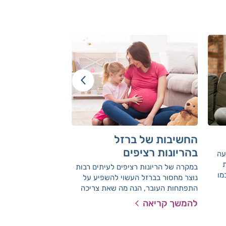
החשיבות של ברזל
התבלינים שמו
בהריונות רציפים
הסוכרים
עה
ת
במקרה של הריונות רציפים לעיתים רבות
גם תבלינים יכולים 
מו
נוצר מחסור בברזל העשוי להשפיע על
מסוג 2. תבלינים
לי
התפתחות העובר, הנה מה שאת צריכה
שנים ופרט לכך שהם
נחיות
לדעת
האוכל הם ידועים בס
להמשך קריאה
להמשך קריאה
שלהם. תבלינים הינם 
וקלים לשימוש.