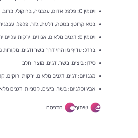
ויטמין C: פלפל אדום, עגבניה, ברוקולי, כרוב, פירות הדר, קיווי, תות שדה, מנגו, מלון
בטא קרוטן: בטטה, דלעת, גזר, פלפל, עגבניה, 
ויטמין E: דגנים מלאים, אגוזים, ירקות עליים ירוקים, שמנים צמחיים
ברזל: עדיף מן החי דרך בשר ודגים. מקורות מן הצומח: קט
סידן: ביצים, בשר, דגים, מוצרי חלב
מגנזיום: דגים, דגנים מלאים, ירקות ירוקים, קט
אבץ וסלניום: בשר, ביצים, קטניות, דגנים מלאי
שיתוף
הדפסה