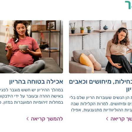
ך
חילות, מיחושים וכאבים
אכילה בטוחה בהריון
ון
במהלך ההיריון יש חשש מוגבר לפגי
באישה ההרה ובעובר על ידי הידבקו
הן הנשים שעוברות הריון שלם בלי
במחלות זיהומיות המועברות במזון. כ
ם ומיחושים. למרות הקלילות שבה
כן, ישנם מזונות המכילים חומרים בע
ות ההוליוודיות מתנענעות, אפילו
סיכון לפגיעה בעובר. הקפדה על הה
ודש תשיעי, נדירות הן הנשים
ך קריאה
להמשך קריאה
שלהלן תפחית סיכונים אלו.
ות שעוברות הריון שלם בלי
, צרבת, גזים, נפיחות, טחורים