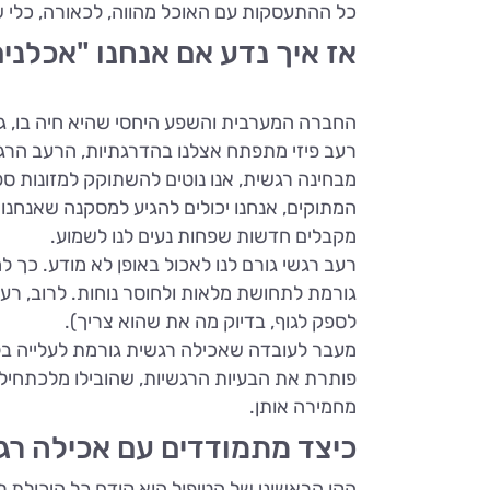
כל ההתעסקות עם האוכל מהווה, לכאורה, כלי 
אז איך נדע אם אנחנו "אכלנים
החברה המערבית והשפע היחסי שהיא חיה בו, ג
רעב פיזי מתפתח אצלנו בהדרגתיות, הרעב הרגשי
מבחינה רגשית, אנו נוטים להשתוקק למזונות ספצ
המתוקים, אנחנו יכולים להגיע למסקנה שאנחנו 
מקבלים חדשות שפחות נעים לנו לשמוע.
רעב רגשי גורם לנו לאכול באופן לא מודע. כך ל
גורמת לתחושת מלאות ולחוסר נוחות. לרוב, רעב
לספק לגוף, בדיוק מה את שהוא צריך).
מעבר לעובדה שאכילה רגשית גורמת לעלייה בלת
פותרת את הבעיות הרגשיות, שהובילו מלכתחילה
מחמירה אותן.
כיצד מתמודדים עם אכילה רג
הקו הראשוני של הטיפול הוא קודם כל היכולת ל