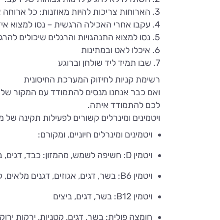
3. הארוחות צריכות להיות מאוזנות: כל ארוחה צריכה להכיל פחמימות, חלבון וירקות
4. עקבו אחרי האכילה הרגשית – נסו למצוא איזה אירוע או רגש מפעיל אותן
5. נסו למצוא התנהגויות והרגלים שיכולים להרגיע אתכם – מוזיקה, יוגה, מדיטציה או שיחה עם חבר.ה.
6. איכלו לאט ובמתינות
7. שבו תמיד ליד שולחן וברוגע
רשימת קניות לחיזוק המערכת החיסונית
ואם כבר אנחנו מנסים להתמודד עם המקור של א
לכם להתמודד איתה.
ויטמינים ומינרלים קשורים לפעילות תקינה של 
ויטמינים ומינרלים חיוניים, ומקורם:
ויטמין D: חשיפה לשמש, מהמזון: כבד, דגים, ביצים
ויטמין B6: בשר, דגים, אגוזים, דגנים מלאים, קטניות, בננה, תרד, כרוב
ויטמין B12: בשר, דגים, ביצים
חומצה פולית: בשר, דגים, קטניות, ירקות ירוק