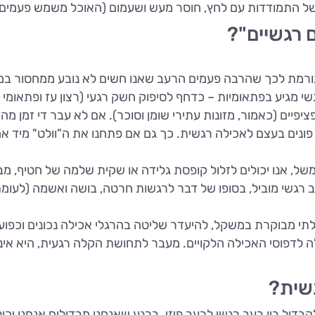
של התמודדות עם לחץ, חוסר מעש ושעמום (האוכל משמש פעמים 
 רגשיים"?
ורמת לכך שהרבה פעמים הרעב שאנו חשים לא נובע ממחסור במזו
 מגיע בפתאומיות – כדחף לסיפוק חשק רגעי (רצון עז ופתאומי 
יפיים (כאמור, מזונות עתירי שומן וסוכר). אם לא עבר די זמן מה
פונים בעצם לאכילה רגשית. כך גם אם פתחנו את ה"וולט" מיד אח
משל, אנו יכולים לזלול קופסת גלידה או שקית שלמה של חטיף, מב
 רגשי מוביל, בסופו של דבר לרגשות חרטה, בושה ואשמה (לעומת
י מבוקרת במשקל, להיעדר שליטה בהרגלי אכילה נכונים וכפועל י
 לדפוסי האכילה הלקויים. מעבר לתחושת הקלה רגעית, היא אינה
שית?
הבדיל בין רעב רגשי לרעב פיזי. ברגע שאנחנו מבדילים אנחנו י