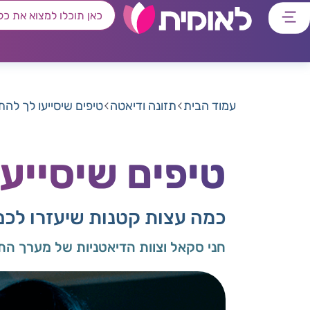
דלג
דלג
דלג
דלג
לתוכן
לאזור
לרכיב
לתפריט
ראשי
חיפוש
מרכזי
קישורים
תחתון
עמוד הבית
תזונה ודיאטה
טיפים שיסייעו לך לה
טיפים שיסייע
כמה עצות קטנות שיעזרו לכם
חני סקאל וצוות הדיאטניות של מערך הת