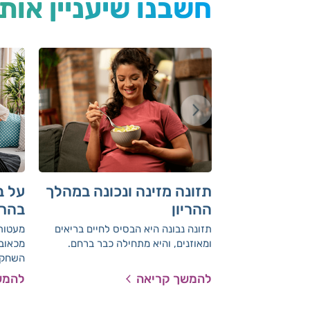
חשבנו שיעניין אות
תזונה מזינה ונכונה במהלך
על ב
ההריון
בהרי
תזונה נבונה היא הבסיס לחיים בריאים
מעטות 
ומאוזנים, והיא מתחילה כבר ברחם.
מכאובי
השחקני
בסוף ח
להמשך קריאה
להמש
האמיתי
בחילות