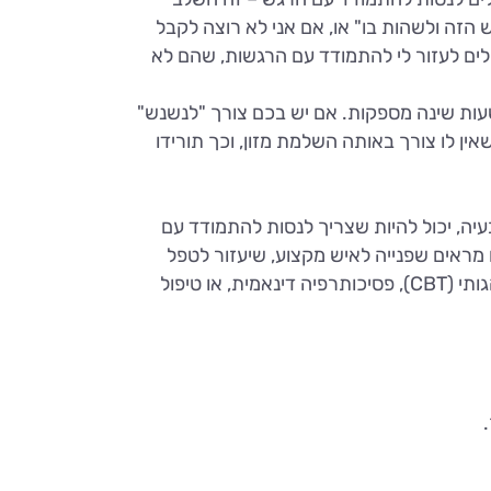
 הזה ולשהות בו" או, אם אני לא רוצה לקבל
לים לעזור לי להתמודד עם הרגשות, שהם לא
שעות שינה מספקות. אם יש בכם צורך "לנשנש"
שאין לו צורך באותה השלמת מזון, וכך תורידו
יה, יכול להיות שצריך לנסות להתמודד עם
 מראים שפנייה לאיש מקצוע, שיעזור לטפל
בשורש המתח או החרדה, יכולים לסייע באופן דרמטי גם בסימפטומים של הפרעת האכילה. טיפול קוגניטיבי התנהגותי (CBT), פסיכותרפיה דינאמית, או טיפול