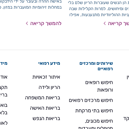
באישה ההרה ובעובר על ידי הידבקו
הן הנשים שעוברות הריון שלם בלי
במחלות זיהומיות המועברות במזון. כ
ם ומיחושים. למרות הקלילות שבה
כן, ישנם מזונות המכילים חומרים בע
ות ההוליוודיות מתנענעות, אפילו
סיכון לפגיעה בעובר. הקפדה על הה
ודש תשיעי, נדירות הן הנשים
ך קריאה
להמשך קריאה
שלהלן תפחית סיכונים אלו.
ות שעוברות הריון שלם בלי
, צרבת, גזים, נפיחות, טחורים
עוד. ריכזנו לכם רשימה של מוקדים
 וחוסר נוחות, וטיפים שיקלו על
ה ועל ההתמודדות עימה.
שירותים ומרכזים
מידע רפואי
מידע
רפואיים
ן
איתור זכאויות
אודו
חיפוש רופאים
הריון ולידה
תקנו
ורופאות
בריא
בריאות המשפחה
חיפוש מרכזים רפואים
בואו
בריאות האישה
חיפוש בתי מרקחת
בלא
- מוקד
בריאות הנפש
חיפוש מכונים,
לאומ
מטפלים ומעבדות