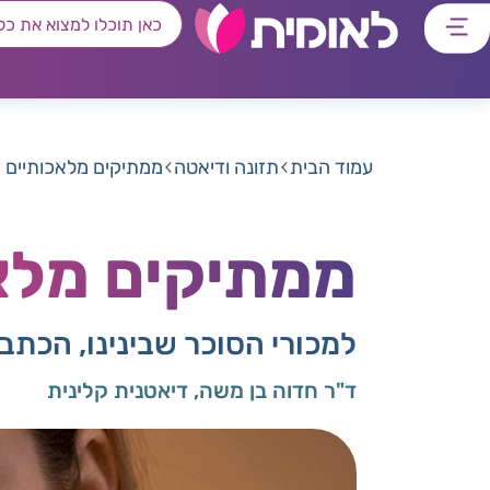
דלג
דלג
דלג
דלג
לתוכן
לאזור
לרכיב
לתפריט
ראשי
חיפוש
מרכזי
קישורים
תחתון
עמוד הבית
תזונה ודיאטה
ממתיקים מלאכותיים
ממתיקים מלא
למכורי הסוכר שבינינו, הכת
ד"ר חדוה בן משה, דיאטנית קלינית