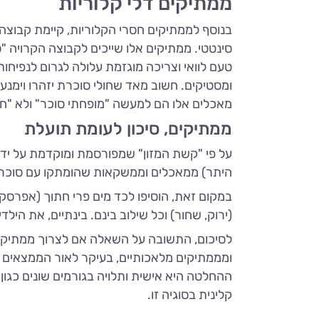
ממתיקים דלי קלוריות
בנוסף לממתיקים חסרי הקלוריות, קיימת קבוצה 
סינטטי. ממתיקים אלו שייכים לקבוצה הקרויה "סו
טעם לוואי וצריכה מוגזמת עלולה לגרום לנפיחות 
ומסטיקים. חשוב מאד שחולי סוכרת יזהרו וימנעו
מאכלים אלו הם למעשה "מופחתי סוכר" ולא "חס
ממתיקים, סיכון לעומת תועלת
על פי "קשת המזון" שמפורסמת ומוקדמת על ידי 
היתר) ממאכלים וממשקאות שהומתקו עם סוכר א
במקום זאת, הוסיפו לכד מים פרי חתוך (אפרסק, נק
(ירוק, שחור) וכל שילוב בינם. בינתיים, את היל
לסיכום, התשובה על השאלה אם לצרוך ממתיקים 
ומממתיקים מלאכותיים, בעיקר לאור הממצאים ה
ההחלטה היא אישית ותלויה בגורמים שונים כגון
קלינית בסוגיה זו.