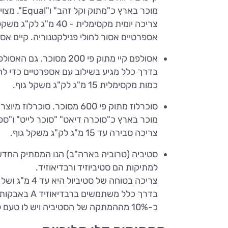
מוכר בארץ כ"מתוק וקל זהב" ו"Equal". מצוי במשקאות כמו דיאט קולה.
צריכה יומית מקסימלית - 40 מ"ג לק"ג משקל גוף.
אספרטיים אסור לחולי פנילקטנוריה. קיים אספר
אסולפם קיי מתוק פי 200 מסוכר. גם האסולפם קיי חשוד כחומר מסרטן ופוגע בתפקוד בלוטת התריס.
בדרך כלל מגיע בשילוב עם אספרטיים כדי לה
כמות מקסימלית 15 מ"ג לק"ג משקל גוף.
סוכרלוז מתוק פי 600 מסוכר. סוכרלוז מיוצר משינוי כימי של סוכר לבן.
מוכר בארץ כ"סוכרה דיאט" "סוכר לייט" ו"ספ
צריכה סבירה עד 15 מ"ג לק"ג משקל גוף.
למתיקות הם סטיביוזיד ורבדיאוזיד.
צריכה בטוחה של סטיביול היא עד 4 מ"ג ושל רבדיאוזיד בין 12-20 מ"ג לק"ג משקל גוף. צריכה גבוהה יכולה להיות רעילה ומסוכנת.
בדרך כלל מ
כ-10% מההמתקה של הסטיביה ויש לו טעם לוואי מר אך הוא גם הרכיב שמכיל בתוכו את רוב היתרונות הבריאותיים.