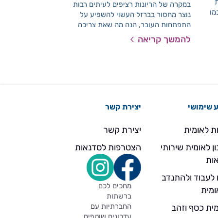
ת
במקרה של הריונות רציפים לעיתים רבות
גם תבלינים יכולים 
מו
נוצר מחסור בברזל העשוי להשפיע על
מסוג 2. תבלינים
לי
התפתחות העובר, הנה מה שאת צריכה
שנים ופרט לכך שהם
נחיות
לדעת
האוכל הם ידועים בס
להמשך קריאה
להמשך קריאה
שלהם. תבלינים הינם 
וקלים לשימוש.
 שימושי
יצירת קשר
ת לאומית
יצירת קשר
ן לאומית שירותי
הצטרפות לסדנאות
ות
 לעבוד ולהתנדב
מחכים לכם
ומית
ברשתות
החברתיות עם
ית כסף וזהב
עדכונים שוטפים