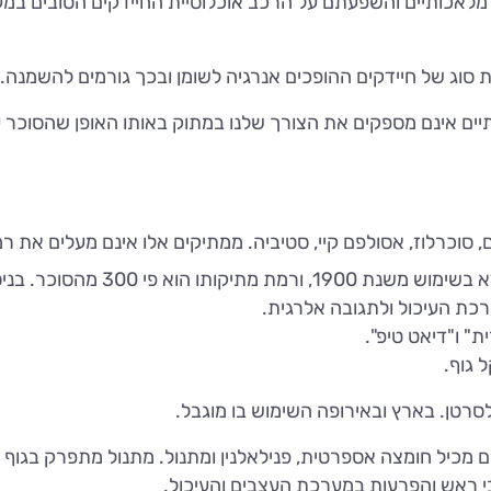
לאכותיים והשפעתם על הרכב אוכלוסיית החיידקים הטובים במעי, 
 סוג של חיידקים ההופכים אנרגיה לשומן ובכך גורמים להשמנה.
ם אינם מספקים את הצורך שלנו במתוק באותו האופן שהסוכר עונ
 סוכרלוז, אסולפם קיי, סטיביה. ממתיקים אלו אינם מעלים את ר
סכרין הוא הממתיק המלאכותי הראשו
כת העיכול ולתגובה אלרגית.
ת" ו"דיאט טיפ".
רטן. בארץ ובאירופה השימוש בו מוגבל.
מהסוכר. האספרטיים מכיל חומצה אספרטית, פנילאלנין ומתנול. מתנול מתפ
אבי ראש והפרעות במערכת העצבים והעיכול.