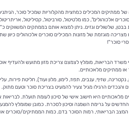
של ממתיקים המכילים כמחצית מהקלוריות שמכיל סוכר, הניתנים 
כרים אלכוהולים", כמו מלטיטול, סורביטול, קסיליטול, אריתריטול
בבטן, שלשולים וגזים. ניתן למצוא אותם בממתקים המשווקים כ"ללא 
 מצריכה מוגזמת של מזונות המכילים סוכרים אלכוהולים כיוון שת
רי סוכר"!
משרד הבריאות, מומלץ לצמצם צריכת מזון מתועש ולהעדיף אוכל 
ו ממתיקים מלאכותיים.
טרינה, שזיף, ענבים, תפוז, לימון, מלון ועוד), חליטת פירות, עלים
דים והנכדים הרגילו מגיל צעיר להמעיט בצריכת סוכר וטעם מתוק.
מלאכותיים היא חישוב אישי של סיכון לעומת תועלת. לבריאות או
חדשים על גרימת השמנה וסיכון לסכרת. כמובן שמומלץ להמנע 
 המצב הבריאותי, רמות הסוכר בדם, כמות הממתיקים/סוכרים אותם