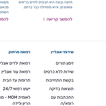
תזונה נבונה היא הבסיס לחיים בריאים
מעטות 
ומאוזנים, והיא מתחילה כבר ברחם.
מכאובי
השחקני
בסוף ח
להמשך קריאה
להמש
האמיתי
בחילות
ו
לקשיים
התופע
שירותי אונליין
רפואה מרחוק
זימון תורים
רפואת ילדים אונליי
שירות ללא כרטיס
רפואת עור אונליין
בקשת התחייבות
תרופות עד הבית
תוצאות בדיקה
ייעוץ רפואי 24/7
התכתבות עם
לאומית MOM 
רופא/ה
הריון ולידה