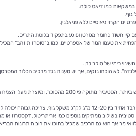
טיים הקרוי ניאוטיים ללא פניאלנין.
פחית את טעמו המר של אספרטיים, כמו ב"סוכרזית זהב" המכילה
לנדה". לא הוכחו נזקים, אך יש טענות נגד מרכיב הכלור המסרטן 
סטיביה (טרוביה בארה"ב) הנו הממתיק החדש ביותר. הסטיביה 
שתמשים ברבדיאוזיד A באבקות סטיביה בשילוב ממתיקים נוספים כמו אריתריטול, דק