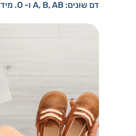
דם שונים: A, B, AB ו- O. מידע זה משמעותי בעיקר אם תזדקקי למנות דם בהמשך.