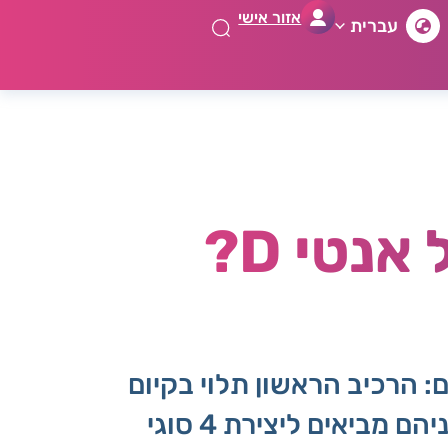
אזור אישי
עברית
מה אני צריכה לדעת על Rh- ועל אנטי D?
: הרכיב הראשון תלוי בקיום
או חוסר של שני אנטיגנים A ו B, כשנוכחותם או היעדרם והשילובים ביניהם מביאים ליצירת 4 סוגי