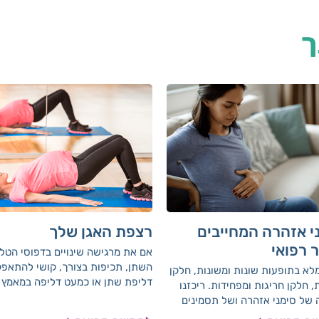
ך
י אזהרה המחייבים
רצפת האגן שלך
ר רפואי
אם את מרגישה שינויים בדפוסי הטל
השתן, תכיפות בצורך, קושי להתאפק
מלא בתופעות שונות ומשונות, חלקן
דליפת שתן או כמעט דליפה במאמץ 
, חלקן חריגות ומפחידות. ריכזנו
שיעול או עיטוש, סובלת מעצירות, ק
של סימני אזהרה ושל תסמינים
בקיום יחסי מין וכד', את לא לבד. אל
המחייבים בירור וייעוץ רפואי מיידי.