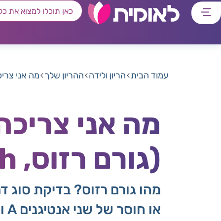
דלג
דלג
דלג
דלג
לתוכן
לאזור
לרכיב
לתפריט
ראשי
חיפוש
מרכזי
קישורים
תחתון
עמוד הבית
הריון ולידה
ההריון שלך
מה אני צריכה לדעת על Rh- 
(גורם רזוס, Rh)
מהו גורם רזוס? בדיקת סוג ד