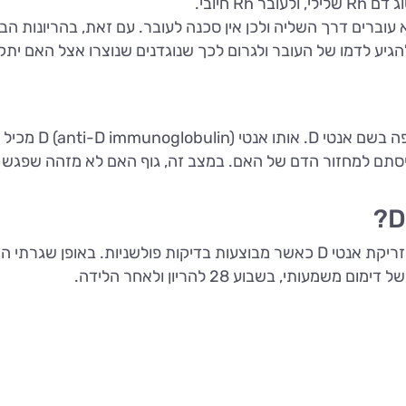
R חיובי.
א עוברים דרך השליה ולכן אין סכנה לעובר. עם זאת, בהריונות הב
הגיע לדמו של העובר ולגרום לכך שנוגדנים שנוצרו אצל האם יתק
מצב זה ניתן למניעה על ידי זריקה המכילה תרופה בשם אנטי D. א
יסתם למחזור הדם של האם. במצב זה, גוף האם לא מזהה שפגש 
במקרים בהם לאם יש סוג דם RH-, עליה לקבל זריקת אנטי D כאשר מבוצעות בדיקות פולשניות. באופן שג
תי, בשבוע 28 להריון ולאחר הלידה.