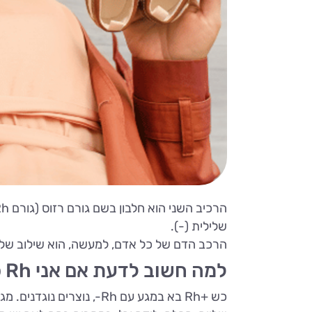
שלילית (-).
הרכב הדם של כל אדם, למעשה, הוא שילוב של האותיות A B או O ו פל
למה חשוב לדעת אם אני Rh פלוס או מינוס בהריון?
כש +Rh בא במגע עם Rh-, נו