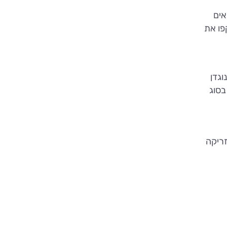
אים
פו את
ותו אנטי D (anti-D immunoglobulin) מכיל נוגדן
בסוג
רתי הזריקה