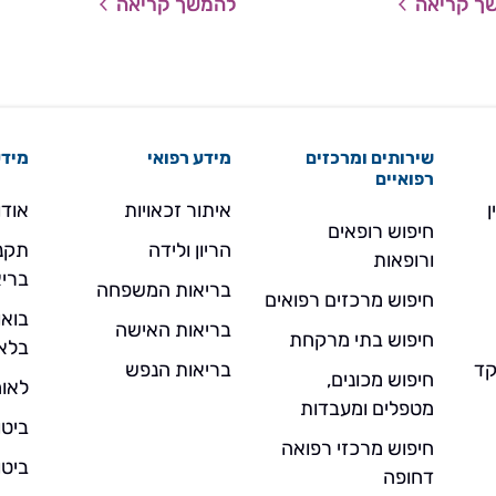
ך קריאה
להמשך קריאה
תופעות מוכרות בהריון ועוד יותר לא
הלידה ומקורן בחולשה של שרירי ר
האגן.
שירותים ומרכזים
מידע רפואי
מידע
רפואיים
ן
איתור זכאויות
אודו
חיפוש רופאים
הריון ולידה
תקנו
ורופאות
בריא
בריאות המשפחה
חיפוש מרכזים רפואים
בואו
בריאות האישה
חיפוש בתי מרקחת
בלא
- מוקד
בריאות הנפש
חיפוש מכונים,
לאומ
מטפלים ומעבדות
ביטו
חיפוש מרכזי רפואה
ביטו
דחופה