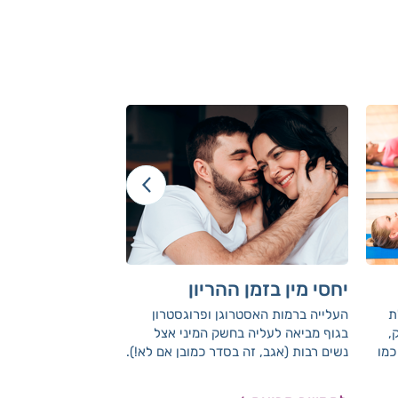
יחסי מין בזמן ההריון
טפשת הריון
ת
העלייה ברמות האסטרוגן ופרוגסטרון
תודי, כמה פעמים יצא
,
בגוף מביאה לעליה בחשק המיני אצל
שאת בהריון, להיכנס
כמו
נשים רבות (אגב, זה בסדר כמובן אם לא!).
למה? לא למצוא את
ושי
סביב יחסי מין והריון יש הרבה סיפורי
(שאותם את מניחה במ
ה
סבתא, חששות, דאגות ואגדות אורבניות.
מזה 3 שנים...)?