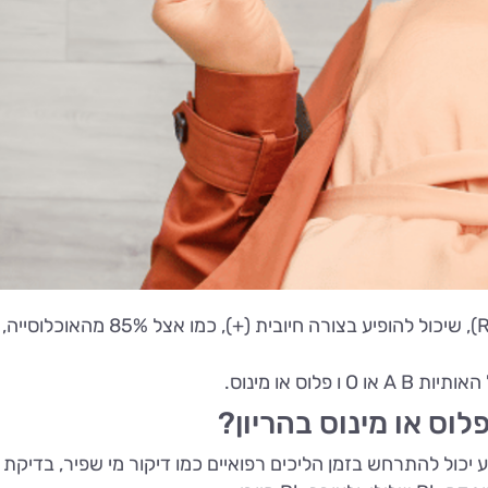
הרכיב השני הוא חלבון בשם גורם רזוס (גורם Rh), שיכול להופיע בצורה חיובית (+), כמו אצל 85% 
וס או מינוס.
צרים נוגדנים. מגע יכול להתרחש בזמן הליכים רפואיים כמו דיקור מי שפיר, בדיקת