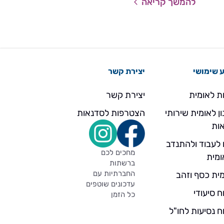
להמשך קריאה
להמשך קריאה
חר
אנחנו כאן להסביר, לסדר ולעודד.
ולגלות שם את משקפ
צפת
זה קורה לכולנו.
 שימושי
יצירת קשר
ת לאומית
יצירת קשר
ן לאומית שירותי
הצטרפות לסדנאות
ות
 לעבוד ולהתנדב
מחכים לכם
ומית
ברשתות
החברתיות עם
ית כסף וזהב
עדכונים שוטפים
ח סיעודי
כל הזמן
ח נסיעות לחו"ל