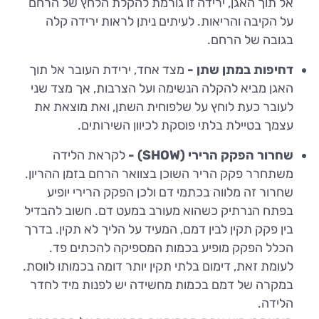
אל תוך האגן, ירידה זו גורמת להקלת הלחץ של הרחם
על הקיבה והריאות. לעיתים ניתן לראות ירידה קלה
בגובה של הרחם.
דחיפות במתן שתן -
מצד אחד, ירידת העובר אל תוך
האגן מביא להקלה הנשימה ועל הצרבות, אך מצד שני
לעובר כעת לוחץ על שלפוחית השתן, ואת מוצאת את
עצמך בטיילת בלתי פוסקת לכיוון השירותים.
שחרור הפקק הרירי (SHOW) -
לקראת הלידה
משתחרר פקק הריר השוכן בצוואר הרחם בזמן ההריון.
שחרור זה מלווה בכתמי דם ולכן הפקק הרירי יופיע
בפתח הנרתיק כשהוא מעורב במעט דם. חשוב להבדיל
בין פקק תקין לבין דמם, המעיד על הליך לא תקין. בדרך
הכלל הפקק מופיע בכמות המספיקה להכתים פד.
לעומת זאת, דימום בלתי תקין יותר דומה בכמותו לווסת.
במקרה של דמם בכמות מחשידה יש לפנות מיד לחדר
הלידה.