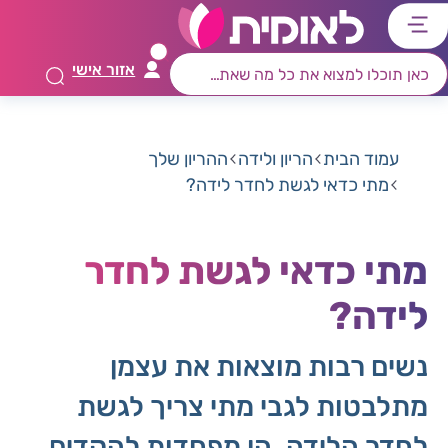
דלג
דלג
דלג
דלג
לתוכן
לאזור
לרכיב
לתפריט
אזור אישי
ראשי
חיפוש
מרכזי
קישורים
תחתון
עמוד הבית
הריון ולידה
ההריון שלך
מתי כדאי לגשת לחדר לידה?
מתי כדאי לגשת לחדר
לידה?
נשים רבות מוצאות את עצמן
מתלבטות לגבי מתי צריך לגשת
לחדר הלידה. הן מפחדות להקדים,