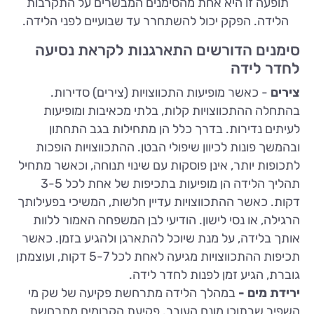
תופעה זו היא אחת מהסימנים המבשרים על התקרבות
הלידה. הפקק יכול להשתחרר עד שבועיים לפני הלידה.
סימנים הדורשים התארגנות לקראת נסיעה
לחדר לידה
צירים
- כאשר מופיעות התכווצויות (צירים) סדירות.
בהתחלה ההתכווצויות קלות, בלתי מכאיבות ומופיעות
לעיתים נדירות. בדרך כלל הן מתחילות בגב התחתון
ובהמשך פונות לכיוון שיפולי הבטן. ההתכווצויות הופכות
לתכופות יותר, אינן פוסקות עם שינוי תנוחה, וכאשר מתחיל
תהליך הלידה הן מופיעות בתכיפות של אחת לכל 3-5
דקות. כאשר ההתכווצויות עדיין חלשות, המשיכי בפעילותך
הרגילה, או נסי לישון. הודיעי לבן המשפחה האמור ללוות
אותך בלידה, על מנת שיוכל להתארגן ולהגיע בזמן. כאשר
תכיפות ההתכווצויות מגיעה לאחת לכל 5-7 דקות, ועוצמתן
גוברת, הגיע זמן לפנות לחדר לידה.
ירידת מים -
במהלך הלידה מתרחשת פקיעה של שק מי
השפיר שבתוכו מונח העובר. פקיעת הקרומים מתרחשת